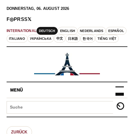
DONNERSTAG, 06. AUGUST 2026
F
◎
P
RSS
𝕏
DEUTSCH
ENGLISH
NEDERLANDS
ESPAÑOL
INTERNATIONAL
ITALIANO
УКРАЇНСЬКА
中文
日本語
한국어
TIẾNG VIỆT
MENÜ
ZURÜCK