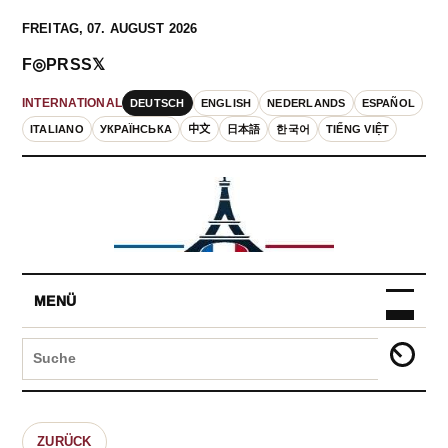
FREITAG, 07. AUGUST 2026
F
◎
P
RSS
𝕏
DEUTSCH
ENGLISH
NEDERLANDS
ESPAÑOL
INTERNATIONAL
ITALIANO
УКРАЇНСЬКА
中文
日本語
한국어
TIẾNG VIỆT
MENÜ
ZURÜCK