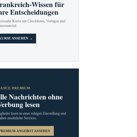
rankreich-Wissen für
hre Entscheidungen
axisnahe Kurse mit Checklisten, Vorlagen und
nusmaterial.
KURSE ANSEHEN →
RANCE PREMIUM
lle Nachrichten ohne
erbung lesen
glieder lesen in einer ruhigen Darstellung und
alten zusätzliche Services.
PREMIUM-ANGEBOT ANSEHEN