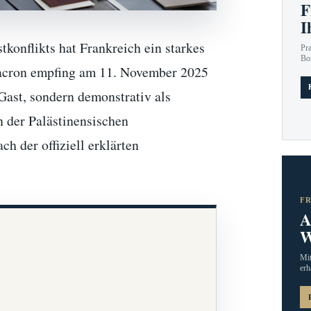
F
I
konflikts hat Frankreich ein starkes
Pr
Bo
Macron empfing am 11. November 2025
Gast, sondern demonstrativ als
n der Palästinensischen
 der offiziell erklärten
F
A
W
Mit
erh