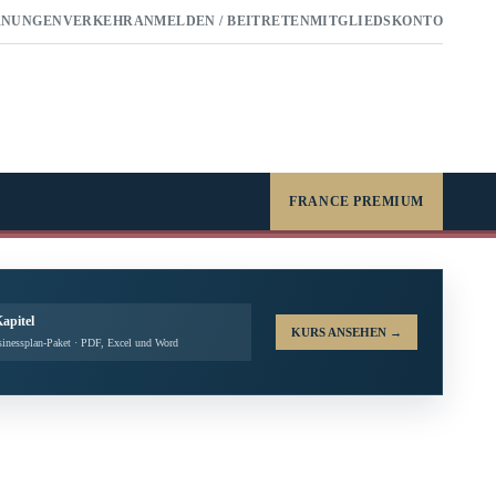
RNUNGEN
VERKEHR
ANMELDEN / BEITRETEN
MITGLIEDSKONTO
FRANCE PREMIUM
Kapitel
KURS ANSEHEN
→
inessplan-Paket · PDF, Excel und Word