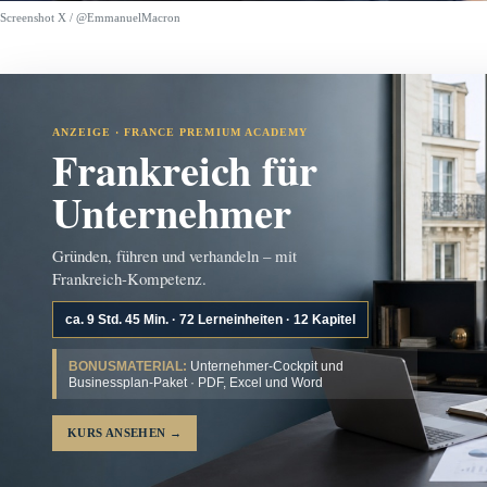
Screenshot X / @EmmanuelMacron
ANZEIGE · FRANCE PREMIUM ACADEMY
Frankreich für
Unternehmer
Gründen, führen und verhandeln – mit
Frankreich-Kompetenz.
ca. 9 Std. 45 Min. · 72 Lerneinheiten · 12 Kapitel
BONUSMATERIAL:
Unternehmer-Cockpit und
Businessplan-Paket · PDF, Excel und Word
KURS ANSEHEN
→