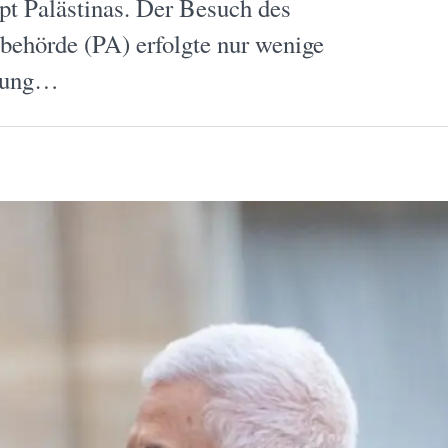
pt Palästinas. Der Besuch des
behörde (PA) erfolgte nur wenige
nnung…