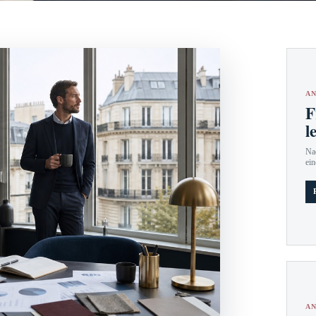
AN
F
l
Nac
ein
AN