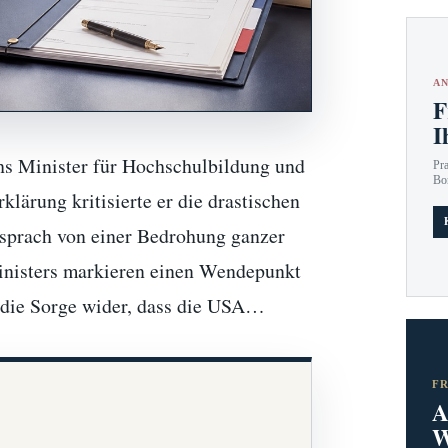
AN
F
I
hs Minister für Hochschulbildung und
Pr
Bo
lärung kritisierte er die drastischen
sprach von einer Bedrohung ganzer
inisters markieren einen Wendepunkt
n die Sorge wider, dass die USA…
F
A
W