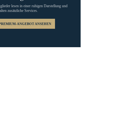
glieder lesen in einer ruhigen Darstellung und
alten zusätzliche Services.
PREMIUM-ANGEBOT ANSEHEN