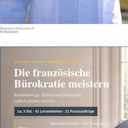
Illustration Nachrichten.fr
KI-Illustration
ANZEIGE · FRANCE PREMIUM ACADEMY
Die französische
Bürokratie meistern
Behördenwege, Fristen und Dokumente
endlich planbar machen.
ca. 3 Std. · 41 Lerneinheiten · 21 Praxisaufträge
BONUSMATERIAL:
Behörden-Dossier · PDF, Excel und
Word