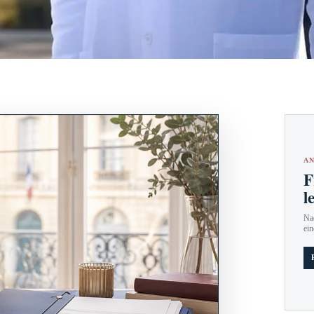
AN
F
l
Nac
ein