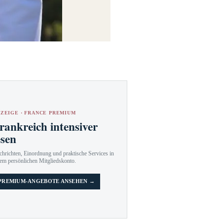
ZEIGE · FRANCE PREMIUM
rankreich intensiver
esen
hrichten, Einordnung und praktische Services in
em persönlichen Mitgliedskonto.
PREMIUM-ANGEBOTE ANSEHEN →