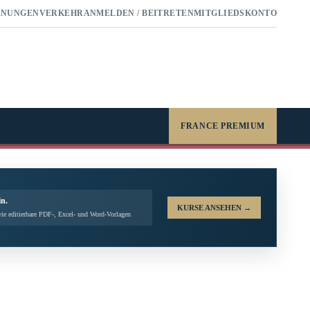
RNUNGEN
VERKEHR
ANMELDEN / BEITRETEN
MITGLIEDSKONTO
FRANCE PREMIUM
in.
KURSE ANSEHEN
→
ie editierbare PDF-, Excel- und Word-Vorlagen