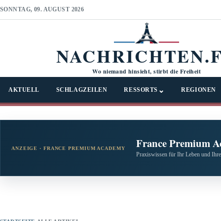
SONNTAG, 09. AUGUST 2026
NACHRICHTEN.
Wo niemand hinsieht, stirbt die Freiheit
⌄
AKTUELL
SCHLAGZEILEN
RESSORTS
REGIONEN
France Premium A
ANZEIGE · FRANCE PREMIUM ACADEMY
Praxiswissen für Ihr Leben und Ihre