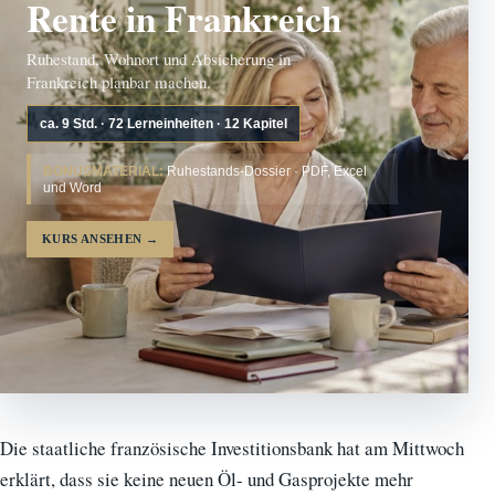
Rente in Frankreich
Ruhestand, Wohnort und Absicherung in
Frankreich planbar machen.
ca. 9 Std. · 72 Lerneinheiten · 12 Kapitel
BONUSMATERIAL:
Ruhestands-Dossier · PDF, Excel
und Word
KURS ANSEHEN
→
Die staatliche französische Investitionsbank hat am Mittwoch
erklärt, dass sie keine neuen Öl- und Gasprojekte mehr