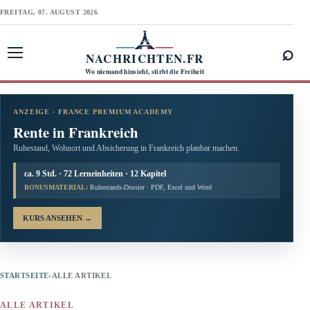
FREITAG, 07. AUGUST 2026
⌕
NACHRICHTEN.FR
Menü öffnen
Wo niemand hinsieht, stirbt die Freiheit
ANZEIGE · FRANCE PREMIUM ACADEMY
Rente in Frankreich
Ruhestand, Wohnort und Absicherung in Frankreich planbar machen.
ca. 9 Std. · 72 Lerneinheiten · 12 Kapitel
BONUSMATERIAL:
Ruhestands-Dossier · PDF, Excel und Word
KURS ANSEHEN
→
STARTSEITE
›
ALLE ARTIKEL
ALLE ARTIKEL