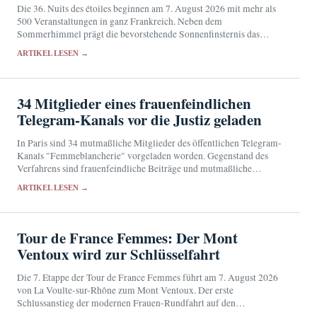
Die 36. Nuits des étoiles beginnen am 7. August 2026 mit mehr als
500 Veranstaltungen in ganz Frankreich. Neben dem
Sommerhimmel prägt die bevorstehende Sonnenfinsternis das
Programm.
ARTIKEL LESEN →
34 Mitglieder eines frauenfeindlichen
Telegram-Kanals vor die Justiz geladen
In Paris sind 34 mutmaßliche Mitglieder des öffentlichen Telegram-
Kanals "Femmeblancherie" vorgeladen worden. Gegenstand des
Verfahrens sind frauenfeindliche Beiträge und mutmaßliche
Äußerungen zur Verherrlichung von Verbrechen gegen die
ARTIKEL LESEN →
Menschlichkeit.
Tour de France Femmes: Der Mont
Ventoux wird zur Schlüsselfahrt
Die 7. Etappe der Tour de France Femmes führt am 7. August 2026
von La Voulte-sur-Rhône zum Mont Ventoux. Der erste
Schlussanstieg der modernen Frauen-Rundfahrt auf den
provenzalischen Riesen dürfte den Kampf um Gelb…