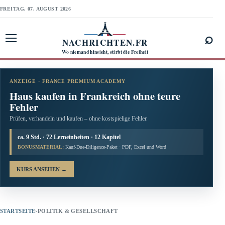
FREITAG, 07. AUGUST 2026
⌕
NACHRICHTEN.FR
Menü öffnen
Wo niemand hinsieht, stirbt die Freiheit
ANZEIGE · FRANCE PREMIUM ACADEMY
Haus kaufen in Frankreich ohne teure
Fehler
Prüfen, verhandeln und kaufen – ohne kostspielige Fehler.
ca. 9 Std. · 72 Lerneinheiten · 12 Kapitel
BONUSMATERIAL:
Kauf-Due-Diligence-Paket · PDF, Excel und Word
KURS ANSEHEN
→
STARTSEITE
›
POLITIK & GESELLSCHAFT