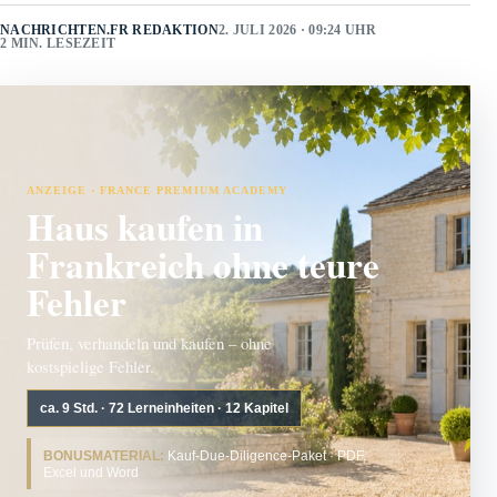
NACHRICHTEN.FR REDAKTION
2. JULI 2026 · 09:24 UHR
2 MIN. LESEZEIT
ANZEIGE · FRANCE PREMIUM ACADEMY
Haus kaufen in
Frankreich ohne teure
Fehler
Prüfen, verhandeln und kaufen – ohne
kostspielige Fehler.
ca. 9 Std. · 72 Lerneinheiten · 12 Kapitel
BONUSMATERIAL:
Kauf-Due-Diligence-Paket · PDF,
Excel und Word