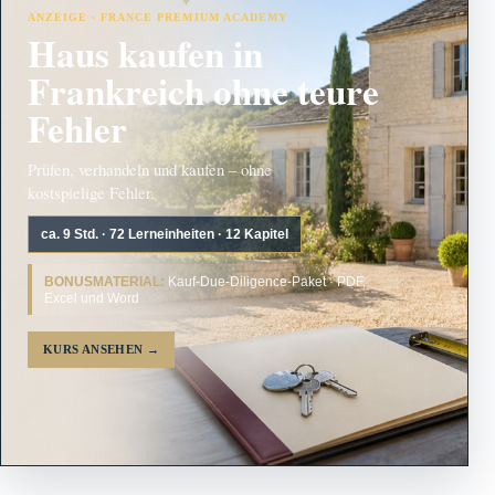
ANZEIGE · FRANCE PREMIUM ACADEMY
Haus kaufen in
Frankreich ohne teure
Fehler
Prüfen, verhandeln und kaufen – ohne
kostspielige Fehler.
ca. 9 Std. · 72 Lerneinheiten · 12 Kapitel
BONUSMATERIAL:
Kauf-Due-Diligence-Paket · PDF,
Excel und Word
KURS ANSEHEN
→