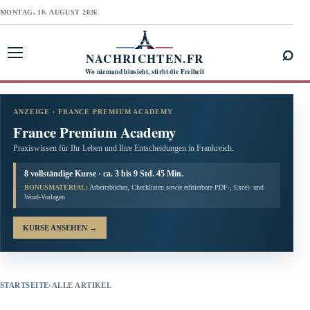
MONTAG, 10. AUGUST 2026
⌕
NACHRICHTEN.FR
Menü öffnen
Wo niemand hinsieht, stirbt die Freiheit
ANZEIGE · FRANCE PREMIUM ACADEMY
France Premium Academy
Praxiswissen für Ihr Leben und Ihre Entscheidungen in Frankreich.
8 vollständige Kurse · ca. 3 bis 9 Std. 45 Min.
BONUSMATERIAL:
Arbeitsbücher, Checklisten sowie editierbare PDF-, Excel- und
Word-Vorlagen
KURSE ANSEHEN
→
STARTSEITE
›
ALLE ARTIKEL