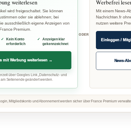
bung weiterlesen
Werbefrei lese
ikel wird freigeschaltet. Sie können
Mit einem News-Ab
stimmen oder sie ablehnen; bei
Nachrichten.fr ohn
e ausschließlich eigene Anzeigen von
nutzen weitere Pr
 France Premium.
ODER
Kein Konto
Anzeigen klar
Einloggen / Mitg
erforderlich
gekennzeichnet
s mit Werbung weiterlesen →
News-Ab
erzeit über Googles Link „Datenschutz- und
“ am Seitenende geändert werden.
ogin, Mitgliedskonto und Abonnement werden sicher über France Premium verwalte