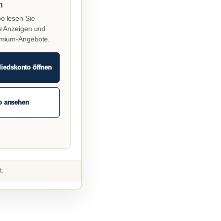
n
o lesen Sie
e Anzeigen und
emium-Angebote.
liedskonto öffnen
o ansehen
t.