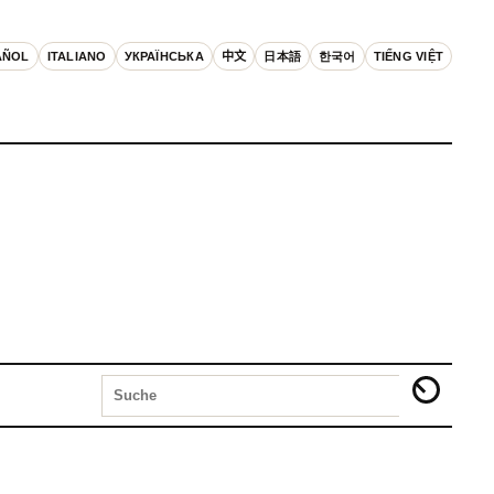
AÑOL
ITALIANO
УКРАЇНСЬКА
中文
日本語
한국어
TIẾNG VIỆT