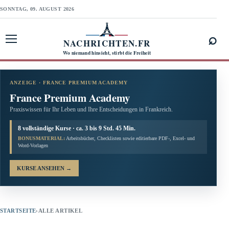
SONNTAG, 09. AUGUST 2026
⌕
NACHRICHTEN.FR
Menü öffnen
Wo niemand hinsieht, stirbt die Freiheit
ANZEIGE · FRANCE PREMIUM ACADEMY
France Premium Academy
Praxiswissen für Ihr Leben und Ihre Entscheidungen in Frankreich.
8 vollständige Kurse · ca. 3 bis 9 Std. 45 Min.
BONUSMATERIAL:
Arbeitsbücher, Checklisten sowie editierbare PDF-, Excel- und
Word-Vorlagen
KURSE ANSEHEN
→
STARTSEITE
›
ALLE ARTIKEL