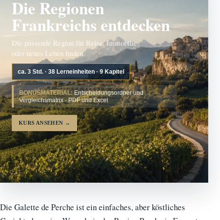
Die Regionen
Frankreichs entdecken
Die passende Region für Reise, Immobilie
oder neues Leben finden.
ca. 3 Std. · 38 Lerneinheiten · 9 Kapitel
BONUSMATERIAL:
Entscheidungsordner und
Vergleichsmatrix · PDF und Excel
KURS ANSEHEN
→
Die Galette de Perche ist ein einfaches, aber köstliches