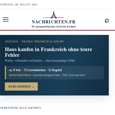
SAMSTAG, 08. AUGUST 2026
⌕
NACHRICHTEN.FR
Menü öffnen
Wo niemand hinsieht, stirbt die Freiheit
ANZEIGE · FRANCE PREMIUM ACADEMY
Haus kaufen in Frankreich ohne teure
Fehler
Prüfen, verhandeln und kaufen – ohne kostspielige Fehler.
ca. 9 Std. · 72 Lerneinheiten · 12 Kapitel
BONUSMATERIAL:
Kauf-Due-Diligence-Paket · PDF, Excel und Word
KURS ANSEHEN
→
STARTSEITE
›
ALLE ARTIKEL