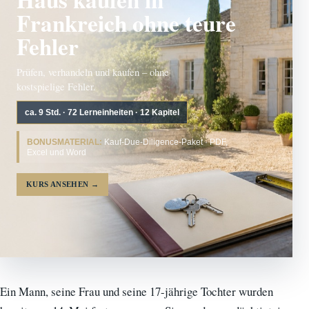
Frankreich ohne teure
Fehler
Prüfen, verhandeln und kaufen – ohne
kostspielige Fehler.
ca. 9 Std. · 72 Lerneinheiten · 12 Kapitel
BONUSMATERIAL:
Kauf-Due-Diligence-Paket · PDF,
Excel und Word
KURS ANSEHEN
→
Ein Mann, seine Frau und seine 17-jährige Tochter wurden