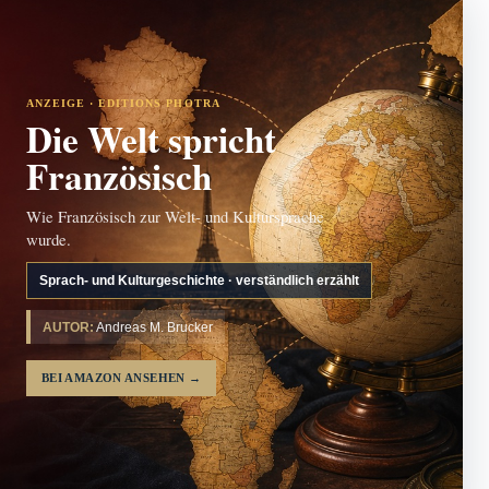
ANZEIGE · EDITIONS PHOTRA
Die Welt spricht
Französisch
Wie Französisch zur Welt- und Kultursprache
wurde.
Sprach- und Kulturgeschichte · verständlich erzählt
AUTOR:
Andreas M. Brucker
BEI AMAZON ANSEHEN
→