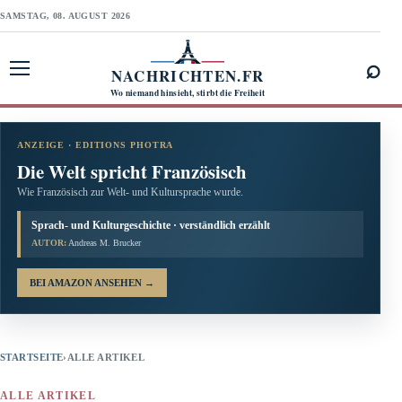
SAMSTAG, 08. AUGUST 2026
⌕
NACHRICHTEN.FR
Menü öffnen
Wo niemand hinsieht, stirbt die Freiheit
ANZEIGE · EDITIONS PHOTRA
Die Welt spricht Französisch
Wie Französisch zur Welt- und Kultursprache wurde.
Sprach- und Kulturgeschichte · verständlich erzählt
AUTOR:
Andreas M. Brucker
BEI AMAZON ANSEHEN
→
STARTSEITE
›
ALLE ARTIKEL
ALLE ARTIKEL