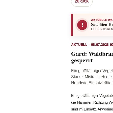
ZURÜCK
AKTUELLE WA
Satelliten-H
!
EFFIS-Daten fü
AKTUELL · 06.07.2026 0
Gard: Waldbran
gesperrt
Ein großflächiger Vege
Starker Mistral trieb d
Hunderte Einsatzkräfte
Ein großflächiger Vegetat
die Flammen Richtung Woh
sind im Einsatz, Anwohn