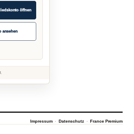
liedskonto öffnen
o ansehen
t.
Impressum
·
Datenschutz
·
France Premium