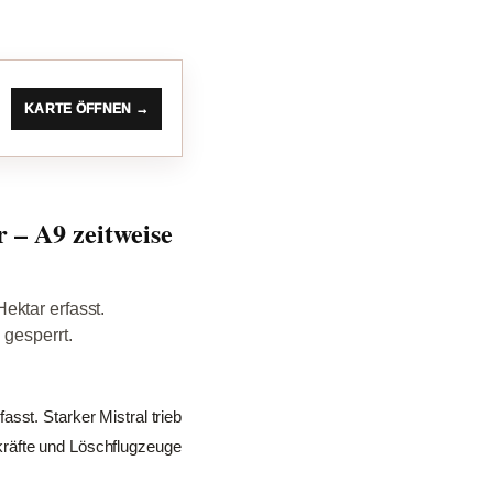
KARTE ÖFFNEN →
 – A9 zeitweise
ektar erfasst.
 gesperrt.
sst. Starker Mistral trieb
kräfte und Löschflugzeuge