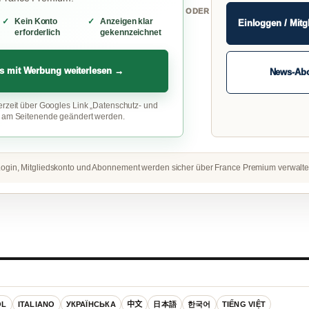
ODER
Kein Konto
Anzeigen klar
Einloggen / Mitg
erforderlich
gekennzeichnet
s mit Werbung weiterlesen →
News-Ab
erzeit über Googles Link „Datenschutz- und
“ am Seitenende geändert werden.
ogin, Mitgliedskonto und Abonnement werden sicher über France Premium verwalte
OL
ITALIANO
УКРАЇНСЬКА
中文
日本語
한국어
TIẾNG VIỆT