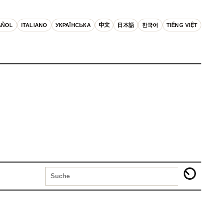
AÑOL
ITALIANO
УКРАЇНСЬКА
中文
日本語
한국어
TIẾNG VIỆT