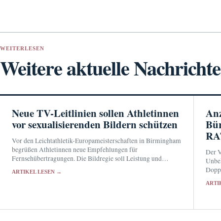
WEITERLESEN
Weitere aktuelle Nachricht
Neue TV-Leitlinien sollen Athletinnen
Anz
vor sexualisierenden Bildern schützen
Bür
RA
Vor den Leichtathletik-Europameisterschaften in Birmingham
begrüßen Athletinnen neue Empfehlungen für
Der V
Fernsehübertragungen. Die Bildregie soll Leistung und
Unbek
Technik zeigen, statt Sportlerinnen durch suggestive
Doppe
ARTIKEL LESEN →
Perspektiven auf ihren Körper zu reduzieren.
neben
ARTI