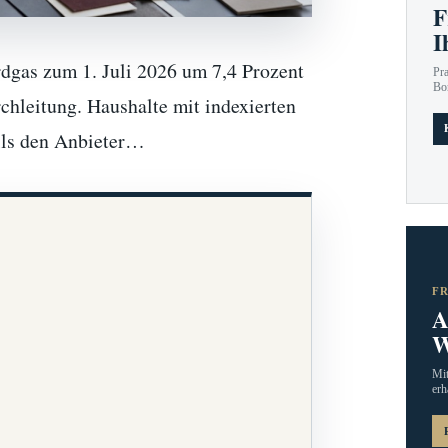
F
I
dgas zum 1. Juli 2026 um 7,4 Prozent
Pr
Bo
chleitung. Haushalte mit indexierten
lls den Anbieter…
F
A
W
Mit
erh