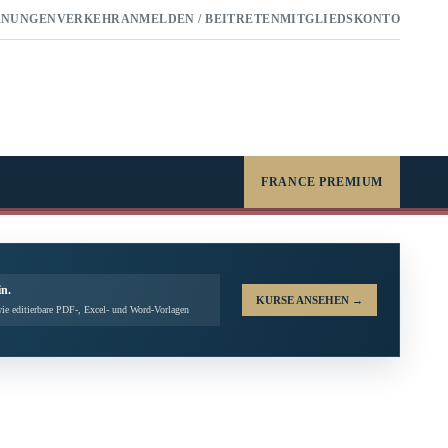
RNUNGEN
VERKEHR
ANMELDEN / BEITRETEN
MITGLIEDSKONTO
FRANCE PREMIUM
in.
KURSE ANSEHEN
→
ie editierbare PDF-, Excel- und Word-Vorlagen