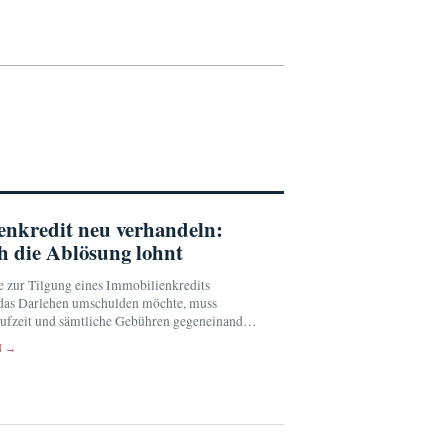
enkredit neu verhandeln:
h die Ablösung lohnt
e zur Tilgung eines Immobilienkredits
 das Darlehen umschulden möchte, muss
laufzeit und sämtliche Gebühren gegeneinander
üngste Zinsvergleich erlaubt keine pauschale
N →