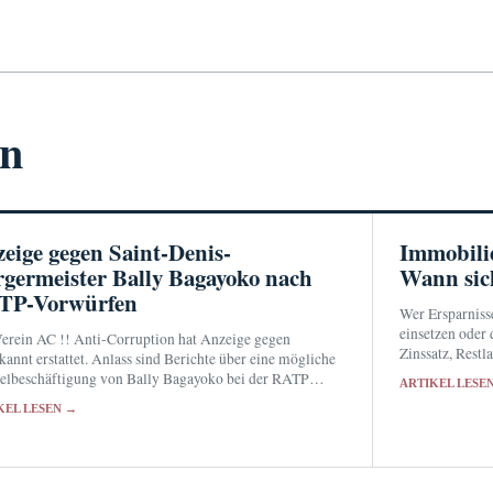
en
eige gegen Saint-Denis-
Immobili
germeister Bally Bagayoko nach
Wann sic
TP-Vorwürfen
Wer Ersparniss
einsetzen oder
erein AC !! Anti-Corruption hat Anzeige gegen
Zinssatz, Rest
annt erstattet. Anlass sind Berichte über eine mögliche
abwägen. Der j
lbeschäftigung von Bally Bagayoko bei der RATP
ARTIKEL LESE
Empfehlung.
 seinen politischen Mandaten.
KEL LESEN →