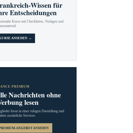
rankreich-Wissen für
hre Entscheidungen
axisnahe Kurse mit Checklisten, Vorlagen und
nusmaterial.
KURSE ANSEHEN →
RANCE PREMIUM
lle Nachrichten ohne
erbung lesen
glieder lesen in einer ruhigen Darstellung und
alten zusätzliche Services.
PREMIUM-ANGEBOT ANSEHEN