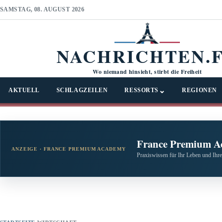
SAMSTAG, 08. AUGUST 2026
NACHRICHTEN.
Wo niemand hinsieht, stirbt die Freiheit
⌄
AKTUELL
SCHLAGZEILEN
RESSORTS
REGIONEN
France Premium A
ANZEIGE · FRANCE PREMIUM ACADEMY
Praxiswissen für Ihr Leben und Ihre