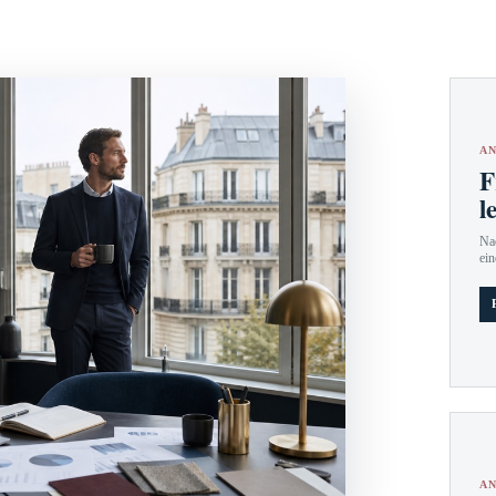
AN
F
l
Nac
ein
AN