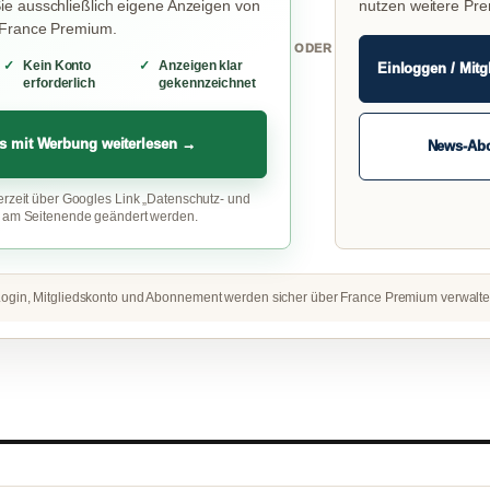
e ausschließlich eigene Anzeigen von
nutzen weitere Pr
 France Premium.
ODER
Kein Konto
Anzeigen klar
Einloggen / Mitg
erforderlich
gekennzeichnet
s mit Werbung weiterlesen →
News-Ab
erzeit über Googles Link „Datenschutz- und
“ am Seitenende geändert werden.
ogin, Mitgliedskonto und Abonnement werden sicher über France Premium verwalte