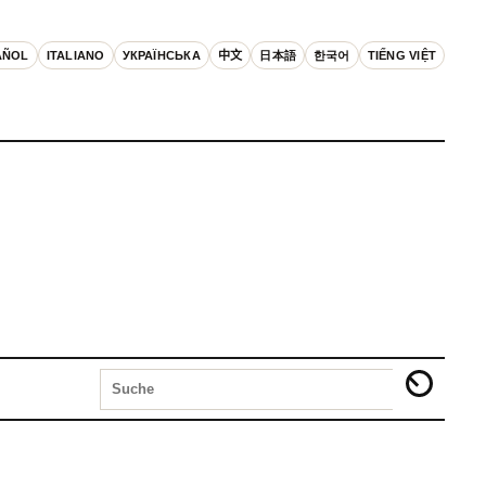
AÑOL
ITALIANO
УКРАЇНСЬКА
中文
日本語
한국어
TIẾNG VIỆT