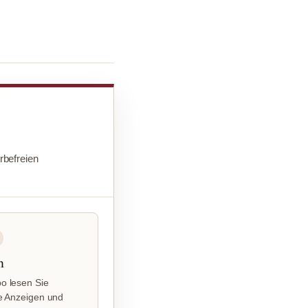
befreien
n
o lesen Sie
e Anzeigen und