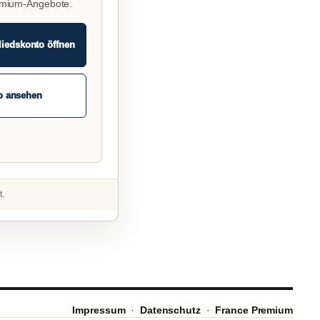
emium-Angebote.
liedskonto öffnen
o ansehen
t.
Impressum
·
Datenschutz
·
France Premium