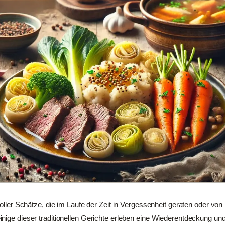
 voller Schätze, die im Laufe der Zeit in Vergessenheit geraten oder v
nige dieser traditionellen Gerichte erleben eine Wiederentdeckung u