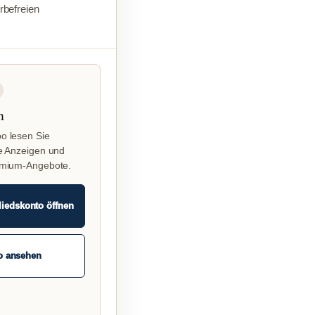
befreien
n
o lesen Sie
e Anzeigen und
emium-Angebote.
liedskonto öffnen
o ansehen