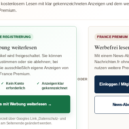
 kostenlosem Lesen mit klar gekennzeichneten Anzeigen und dem wer
Premium.
E REGISTRIERUNG
FRANCE PREMIUM
bung weiterlesen
Werbefrei lese
ikel wird freigeschaltet. Sie können
Mit einem News-Ab
stimmen oder sie ablehnen; bei
Nachrichten.fr ohn
e ausschließlich eigene Anzeigen von
nutzen weitere Pr
 France Premium.
ODER
Kein Konto
Anzeigen klar
Einloggen / Mitg
erforderlich
gekennzeichnet
s mit Werbung weiterlesen →
News-Ab
erzeit über Googles Link „Datenschutz- und
“ am Seitenende geändert werden.