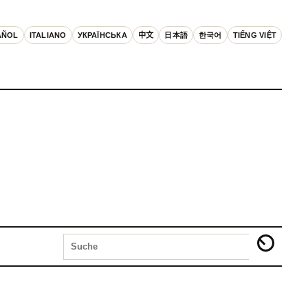
AÑOL
ITALIANO
УКРАЇНСЬКА
中文
日本語
한국어
TIẾNG VIỆT