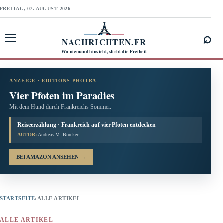
FREITAG, 07. AUGUST 2026
⌕
NACHRICHTEN.FR
Menü öffnen
Wo niemand hinsieht, stirbt die Freiheit
ANZEIGE · EDITIONS PHOTRA
Vier Pfoten im Paradies
Mit dem Hund durch Frankreichs Sommer.
Reiseerzählung · Frankreich auf vier Pfoten entdecken
AUTOR:
Andreas M. Brucker
BEI AMAZON ANSEHEN
→
STARTSEITE
›
ALLE ARTIKEL
ALLE ARTIKEL