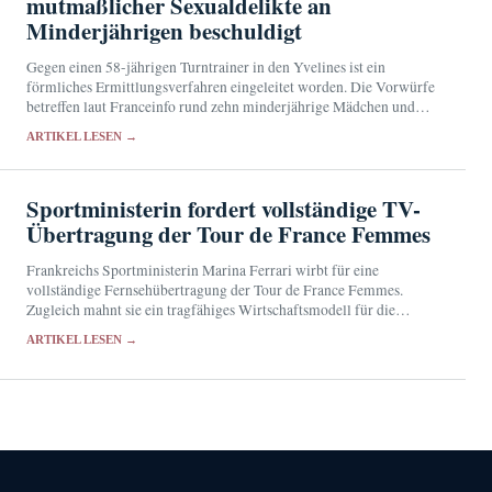
mutmaßlicher Sexualdelikte an
Minderjährigen beschuldigt
Gegen einen 58-jährigen Turntrainer in den Yvelines ist ein
förmliches Ermittlungsverfahren eingeleitet worden. Die Vorwürfe
betreffen laut Franceinfo rund zehn minderjährige Mädchen und
reichen von sexuellen Übergriffen bis zu Belästigung und Gewalt.
ARTIKEL LESEN →
Sportministerin fordert vollständige TV-
Übertragung der Tour de France Femmes
Frankreichs Sportministerin Marina Ferrari wirbt für eine
vollständige Fernsehübertragung der Tour de France Femmes.
Zugleich mahnt sie ein tragfähiges Wirtschaftsmodell für die
Frauenrundfahrt an.
ARTIKEL LESEN →