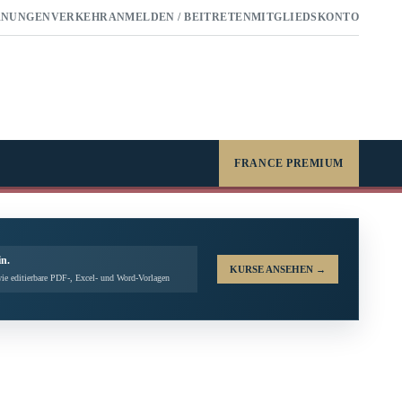
RNUNGEN
VERKEHR
ANMELDEN / BEITRETEN
MITGLIEDSKONTO
FRANCE PREMIUM
in.
KURSE ANSEHEN
→
ie editierbare PDF-, Excel- und Word-Vorlagen