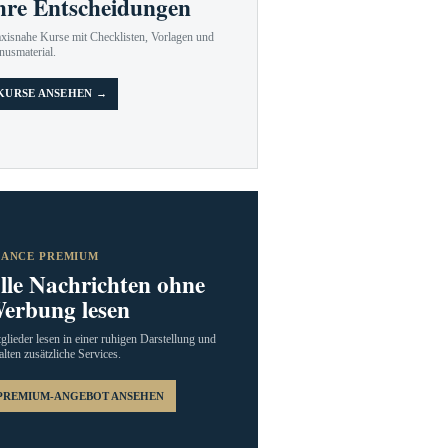
hre Entscheidungen
axisnahe Kurse mit Checklisten, Vorlagen und
nusmaterial.
KURSE ANSEHEN →
RANCE PREMIUM
lle Nachrichten ohne
erbung lesen
glieder lesen in einer ruhigen Darstellung und
alten zusätzliche Services.
PREMIUM-ANGEBOT ANSEHEN