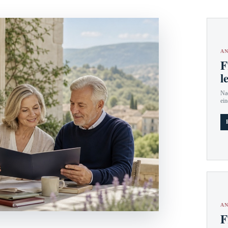
AN
F
l
Nac
ein
AN
F