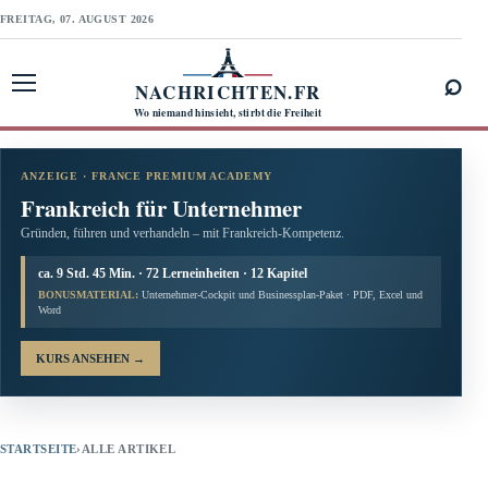
FREITAG, 07. AUGUST 2026
⌕
NACHRICHTEN.FR
Menü öffnen
Wo niemand hinsieht, stirbt die Freiheit
ANZEIGE · FRANCE PREMIUM ACADEMY
Frankreich für Unternehmer
Gründen, führen und verhandeln – mit Frankreich-Kompetenz.
ca. 9 Std. 45 Min. · 72 Lerneinheiten · 12 Kapitel
BONUSMATERIAL:
Unternehmer-Cockpit und Businessplan-Paket · PDF, Excel und
Word
KURS ANSEHEN
→
STARTSEITE
›
ALLE ARTIKEL