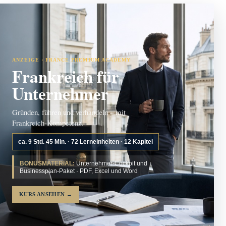
ANZEIGE · FRANCE PREMIUM ACADEMY
Frankreich für
Unternehmer
Gründen, führen und verhandeln – mit
Frankreich-Kompetenz.
ca. 9 Std. 45 Min. · 72 Lerneinheiten · 12 Kapitel
BONUSMATERIAL:
Unternehmer-Cockpit und
Businessplan-Paket · PDF, Excel und Word
KURS ANSEHEN
→