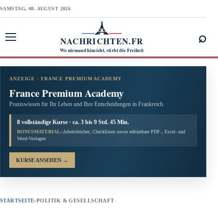
SAMSTAG, 08. AUGUST 2026
⌕
NACHRICHTEN.FR
Menü öffnen
Wo niemand hinsieht, stirbt die Freiheit
ANZEIGE · FRANCE PREMIUM ACADEMY
France Premium Academy
Praxiswissen für Ihr Leben und Ihre Entscheidungen in Frankreich.
8 vollständige Kurse · ca. 3 bis 9 Std. 45 Min.
BONUSMATERIAL:
Arbeitsbücher, Checklisten sowie editierbare PDF-, Excel- und
Word-Vorlagen
KURSE ANSEHEN
→
STARTSEITE
›
POLITIK & GESELLSCHAFT