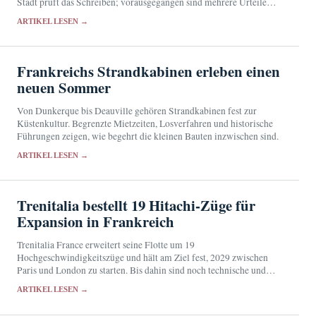
Stadt prüft das Schreiben; vorausgegangen sind mehrere Urteile
und die Umbenennung einer Straße.
ARTIKEL LESEN →
Frankreichs Strandkabinen erleben einen
neuen Sommer
Von Dunkerque bis Deauville gehören Strandkabinen fest zur
Küstenkultur. Begrenzte Mietzeiten, Losverfahren und historische
Führungen zeigen, wie begehrt die kleinen Bauten inzwischen sind.
ARTIKEL LESEN →
Trenitalia bestellt 19 Hitachi-Züge für
Expansion in Frankreich
Trenitalia France erweitert seine Flotte um 19
Hochgeschwindigkeitszüge und hält am Ziel fest, 2029 zwischen
Paris und London zu starten. Bis dahin sind noch technische und
regulatorische Hürden zu überwinden.
ARTIKEL LESEN →