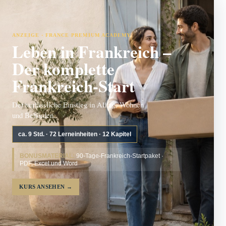
ANZEIGE · FRANCE PREMIUM ACADEMY
Leben in Frankreich –
Der komplette
Frankreich-Start
Der verlässliche Einstieg in Alltag, Wohnen
und Behörden.
ca. 9 Std. · 72 Lerneinheiten · 12 Kapitel
BONUSMATERIAL:
90-Tage-Frankreich-Startpaket ·
PDF, Excel und Word
KURS ANSEHEN
→