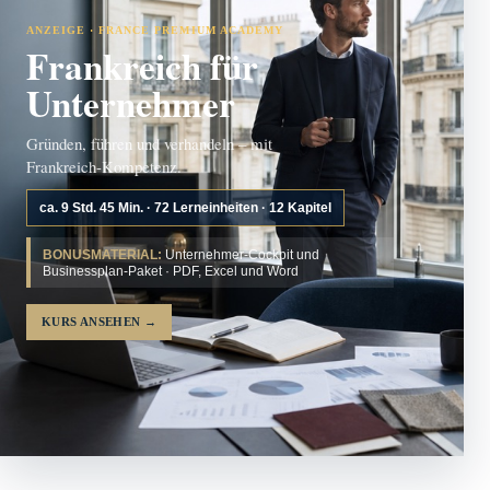
ANZEIGE · FRANCE PREMIUM ACADEMY
Frankreich für
Unternehmer
Gründen, führen und verhandeln – mit
Frankreich-Kompetenz.
ca. 9 Std. 45 Min. · 72 Lerneinheiten · 12 Kapitel
BONUSMATERIAL:
Unternehmer-Cockpit und
Businessplan-Paket · PDF, Excel und Word
KURS ANSEHEN
→