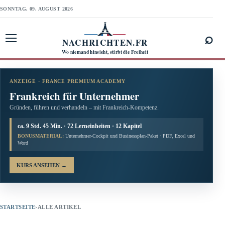
SONNTAG, 09. AUGUST 2026
⌕
NACHRICHTEN.FR
Menü öffnen
Wo niemand hinsieht, stirbt die Freiheit
ANZEIGE · FRANCE PREMIUM ACADEMY
Frankreich für Unternehmer
Gründen, führen und verhandeln – mit Frankreich-Kompetenz.
ca. 9 Std. 45 Min. · 72 Lerneinheiten · 12 Kapitel
BONUSMATERIAL:
Unternehmer-Cockpit und Businessplan-Paket · PDF, Excel und
Word
KURS ANSEHEN
→
STARTSEITE
›
ALLE ARTIKEL