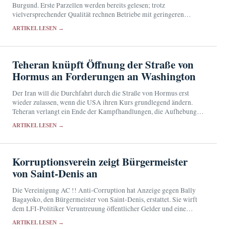
Burgund. Erste Parzellen werden bereits gelesen; trotz
vielversprechender Qualität rechnen Betriebe mit geringeren
Erträgen.
ARTIKEL LESEN →
Teheran knüpft Öffnung der Straße von
Hormus an Forderungen an Washington
Der Iran will die Durchfahrt durch die Straße von Hormus erst
wieder zulassen, wenn die USA ihren Kurs grundlegend ändern.
Teheran verlangt ein Ende der Kampfhandlungen, die Aufhebung
der Seeblockade und den Rückzug amerikanischer…
ARTIKEL LESEN →
Korruptionsverein zeigt Bürgermeister
von Saint-Denis an
Die Vereinigung AC !! Anti-Corruption hat Anzeige gegen Bally
Bagayoko, den Bürgermeister von Saint-Denis, erstattet. Sie wirft
dem LFI-Politiker Veruntreuung öffentlicher Gelder und eine
mutmaßlich fingierte Beschäftigung vor. Bagayoko bestreitet die
ARTIKEL LESEN →
Anschuldigungen.