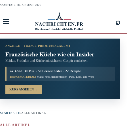
SAMSTAG, 08. AUGUST 2026
⌕
NACHRICHTEN.FR
Menü öffnen
Wo niemand hinsieht, stirbt die Freiheit
ANZEIGE · FRANCE PREMIUM ACADEMY
Französische Küche wie ein Insider
Märkte, Produkte und Küche mit sicherem Gespür entdecken.
ca. 4 Std. 30 Min. · 50 Lerneinheiten · 22 Rezepte
BONUSMATERIAL:
Markt- und Menübegleiter · PDF, Excel und Word
KURS ANSEHEN
→
STARTSEITE
›
ALLE ARTIKEL
ALLE ARTIKEL