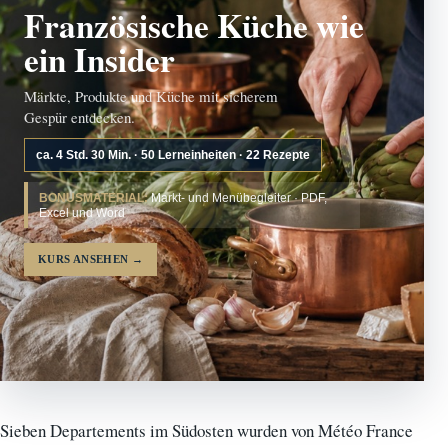
Französische Küche wie
ein Insider
Märkte, Produkte und Küche mit sicherem
Gespür entdecken.
ca. 4 Std. 30 Min. · 50 Lerneinheiten · 22 Rezepte
BONUSMATERIAL:
Markt- und Menübegleiter · PDF,
Excel und Word
KURS ANSEHEN
→
Sieben Departements im Südosten wurden von Météo France