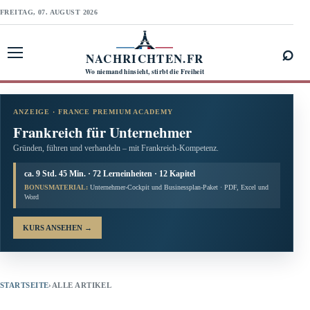
FREITAG, 07. AUGUST 2026
⌕
NACHRICHTEN.FR
Menü öffnen
Wo niemand hinsieht, stirbt die Freiheit
ANZEIGE · FRANCE PREMIUM ACADEMY
Frankreich für Unternehmer
Gründen, führen und verhandeln – mit Frankreich-Kompetenz.
ca. 9 Std. 45 Min. · 72 Lerneinheiten · 12 Kapitel
BONUSMATERIAL:
Unternehmer-Cockpit und Businessplan-Paket · PDF, Excel und
Word
KURS ANSEHEN
→
STARTSEITE
›
ALLE ARTIKEL