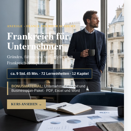
ANZEIGE · FRANCE PREMIUM ACADEMY
Frankreich für
Unternehmer
Gründen, führen und verhandeln – mit
Frankreich-Kompetenz.
ca. 9 Std. 45 Min. · 72 Lerneinheiten · 12 Kapitel
BONUSMATERIAL:
Unternehmer-Cockpit und
Businessplan-Paket · PDF, Excel und Word
KURS ANSEHEN
→