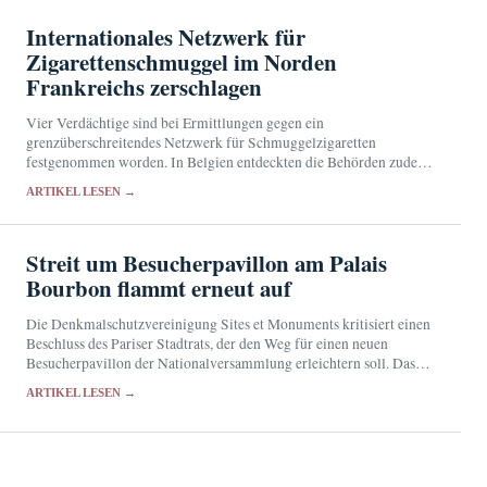
Internationales Netzwerk für
Zigarettenschmuggel im Norden
Frankreichs zerschlagen
Vier Verdächtige sind bei Ermittlungen gegen ein
grenzüberschreitendes Netzwerk für Schmuggelzigaretten
festgenommen worden. In Belgien entdeckten die Behörden zudem
eine illegale Produktionsstätte.
ARTIKEL LESEN →
Streit um Besucherpavillon am Palais
Bourbon flammt erneut auf
Die Denkmalschutzvereinigung Sites et Monuments kritisiert einen
Beschluss des Pariser Stadtrats, der den Weg für einen neuen
Besucherpavillon der Nationalversammlung erleichtern soll. Das
52,8 Millionen Euro teure Projekt war nach dem Rückzug des
ARTIKEL LESEN →
Bauantrags…