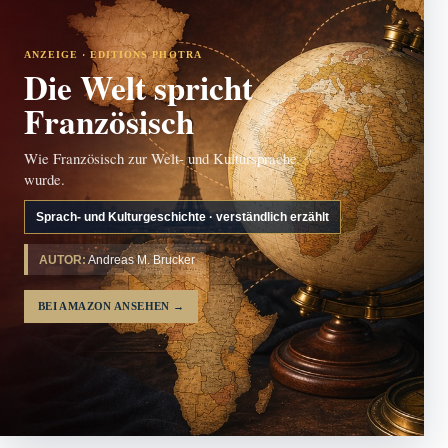
ANZEIGE · EDITIONS PHOTRA
Die Welt spricht
Französisch
Wie Französisch zur Welt- und Kultursprache
wurde.
Sprach- und Kulturgeschichte · verständlich erzählt
AUTOR:
Andreas M. Brucker
BEI AMAZON ANSEHEN
→