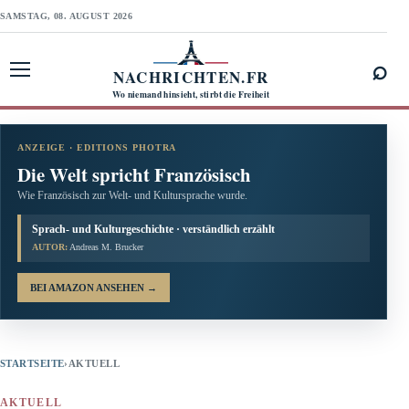
SAMSTAG, 08. AUGUST 2026
⌕
NACHRICHTEN.FR
Menü öffnen
Wo niemand hinsieht, stirbt die Freiheit
ANZEIGE · EDITIONS PHOTRA
Die Welt spricht Französisch
Wie Französisch zur Welt- und Kultursprache wurde.
Sprach- und Kulturgeschichte · verständlich erzählt
AUTOR:
Andreas M. Brucker
BEI AMAZON ANSEHEN
→
STARTSEITE
›
AKTUELL
AKTUELL