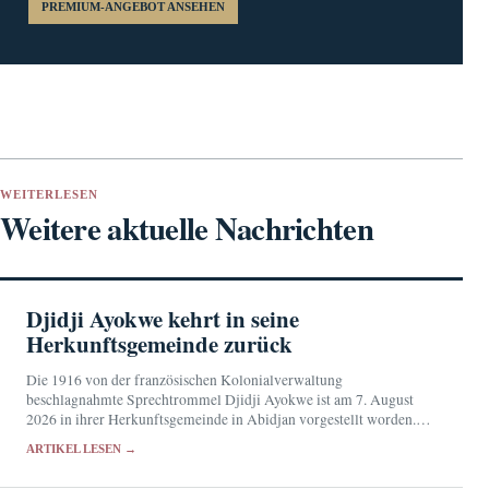
PREMIUM-ANGEBOT ANSEHEN
WEITERLESEN
Weitere aktuelle Nachrichten
Djidji Ayokwe kehrt in seine
Herkunftsgemeinde zurück
Die 1916 von der französischen Kolonialverwaltung
beschlagnahmte Sprechtrommel Djidji Ayokwe ist am 7. August
2026 in ihrer Herkunftsgemeinde in Abidjan vorgestellt worden.
Künftig soll das sakrale Objekt im Musée des Civilisations de Côte
ARTIKEL LESEN →
d'Ivoire…