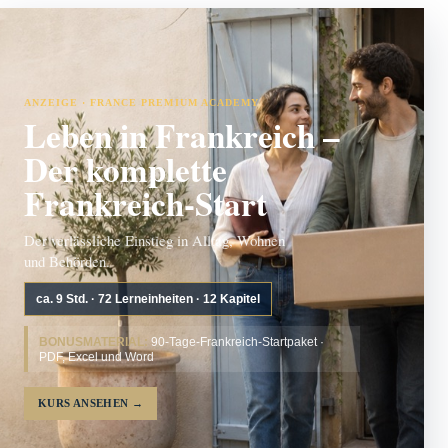
ANZEIGE · FRANCE PREMIUM ACADEMY
Leben in Frankreich –
Der komplette
Frankreich-Start
Der verlässliche Einstieg in Alltag, Wohnen
und Behörden.
ca. 9 Std. · 72 Lerneinheiten · 12 Kapitel
BONUSMATERIAL:
90-Tage-Frankreich-Startpaket ·
PDF, Excel und Word
KURS ANSEHEN
→