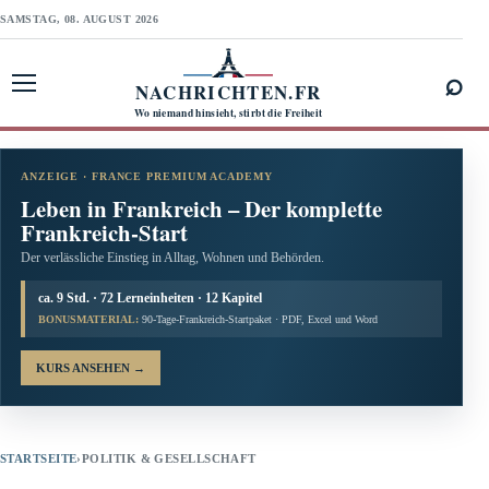
SAMSTAG, 08. AUGUST 2026
⌕
NACHRICHTEN.FR
Menü öffnen
Wo niemand hinsieht, stirbt die Freiheit
ANZEIGE · FRANCE PREMIUM ACADEMY
Leben in Frankreich – Der komplette
Frankreich-Start
Der verlässliche Einstieg in Alltag, Wohnen und Behörden.
ca. 9 Std. · 72 Lerneinheiten · 12 Kapitel
BONUSMATERIAL:
90-Tage-Frankreich-Startpaket · PDF, Excel und Word
KURS ANSEHEN
→
STARTSEITE
›
POLITIK & GESELLSCHAFT