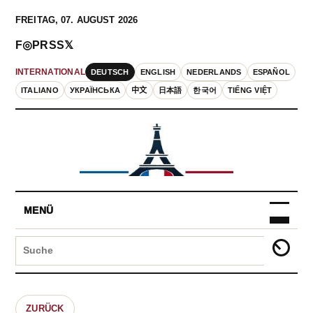
FREITAG, 07. AUGUST 2026
F
◎
P
RSS
𝕏
DEUTSCH
ENGLISH
NEDERLANDS
ESPAÑOL
INTERNATIONAL
ITALIANO
УКРАЇНСЬКА
中文
日本語
한국어
TIẾNG VIỆT
MENÜ
ZURÜCK