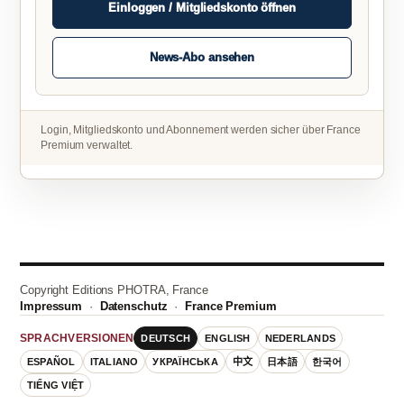
Einloggen / Mitgliedskonto öffnen
News-Abo ansehen
Login, Mitgliedskonto und Abonnement werden sicher über France
Premium verwaltet.
Copyright Editions PHOTRA, France
Impressum
·
Datenschutz
·
France Premium
DEUTSCH
ENGLISH
NEDERLANDS
SPRACHVERSIONEN
ESPAÑOL
ITALIANO
УКРАЇНСЬКА
中文
日本語
한국어
TIẾNG VIỆT