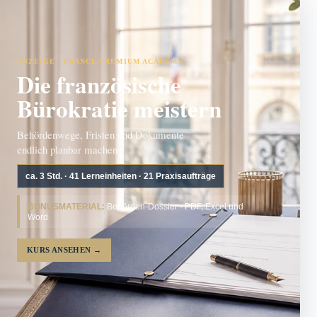
ANZEIGE · FRANCE PREMIUM ACADEMY
Die französische
Bürokratie meistern
Behördenwege, Fristen und Dokumente
endlich planbar machen.
ca. 3 Std. · 41 Lerneinheiten · 21 Praxisaufträge
BONUSMATERIAL:
Behörden-Dossier · PDF, Excel und
Word
KURS ANSEHEN
→