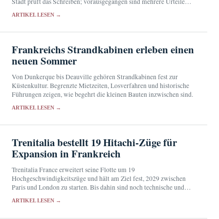
Stadt prüft das Schreiben; vorausgegangen sind mehrere Urteile
und die Umbenennung einer Straße.
ARTIKEL LESEN →
Frankreichs Strandkabinen erleben einen
neuen Sommer
Von Dunkerque bis Deauville gehören Strandkabinen fest zur
Küstenkultur. Begrenzte Mietzeiten, Losverfahren und historische
Führungen zeigen, wie begehrt die kleinen Bauten inzwischen sind.
ARTIKEL LESEN →
Trenitalia bestellt 19 Hitachi-Züge für
Expansion in Frankreich
Trenitalia France erweitert seine Flotte um 19
Hochgeschwindigkeitszüge und hält am Ziel fest, 2029 zwischen
Paris und London zu starten. Bis dahin sind noch technische und
regulatorische Hürden zu überwinden.
ARTIKEL LESEN →