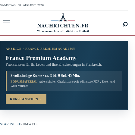
SAMSTAG, 08. AUGUST 2026
⌕
NACHRICHTEN.FR
Menü öffnen
Wo niemand hinsieht, stirbt die Freiheit
ANZEIGE · FRANCE PREMIUM ACADEMY
France Premium Academy
Praxiswissen für Ihr Leben und Ihre Entscheidungen in Frankreich.
8 vollständige Kurse · ca. 3 bis 9 Std. 45 Min.
BONUSMATERIAL:
Arbeitsbücher, Checklisten sowie editierbare PDF-, Excel- und
Word-Vorlagen
KURSE ANSEHEN
→
STARTSEITE
›
UMWELT