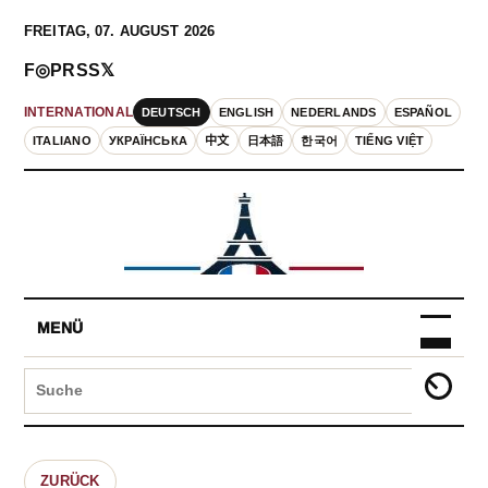
FREITAG, 07. AUGUST 2026
F
◎
P
RSS
𝕏
DEUTSCH
ENGLISH
NEDERLANDS
ESPAÑOL
INTERNATIONAL
ITALIANO
УКРАЇНСЬКА
中文
日本語
한국어
TIẾNG VIỆT
MENÜ
ZURÜCK