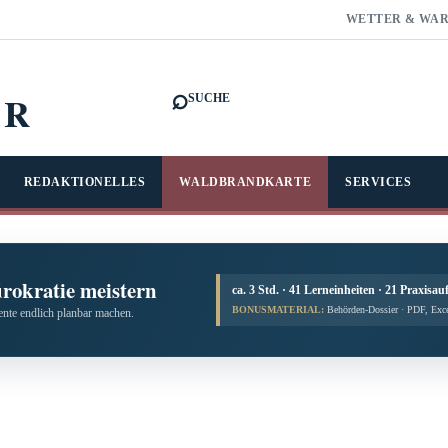
WETTER & WA
⌕
FR
SUCHE
REDAKTIONELLES
WALDBRANDKARTE
SERVICES
ürokratie meistern
ca. 3 Std. · 41 Lerneinheiten · 21 Praxisau
BONUSMATERIAL:
Behörden-Dossier · PDF, Exc
te endlich planbar machen.