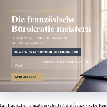
ANZEIGE · FRANCE PREMIUM ACADEMY
Die französische
Bürokratie meistern
Behördenwege, Fristen und Dokumente
endlich planbar machen.
ca. 3 Std. · 41 Lerneinheiten · 21 Praxisaufträge
BONUSMATERIAL:
Behörden-Dossier · PDF, Excel und
Word
KURS ANSEHEN
→
Ein tragischer Einsatz erschüttert die französische Reg