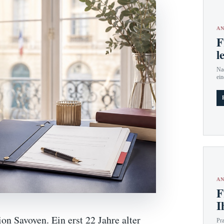
AN
F
l
Nac
ein
AN
F
I
ion Savoyen. Ein erst 22 Jahre alter
Pr