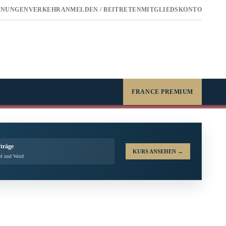
RNUNGEN
VERKEHR
ANMELDEN / BEITRETEN
MITGLIEDSKONTO
FRANCE PREMIUM
fträge
KURS ANSEHEN
→
el und Word