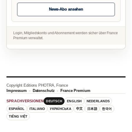
News-Abo ansehen
Login, Mitgliedskonto und Abonnement werden sicher über France
Premium verwaltet.
Copyright Editions PHOTRA, France
Impressum
·
Datenschutz
·
France Premium
DEUTSCH
ENGLISH
NEDERLANDS
SPRACHVERSIONEN
ESPAÑOL
ITALIANO
УКРАЇНСЬКА
中文
日本語
한국어
TIẾNG VIỆT