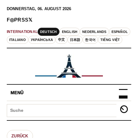
DONNERSTAG, 06. AUGUST 2026
F
◎
P
RSS
𝕏
DEUTSCH
ENGLISH
NEDERLANDS
ESPAÑOL
INTERNATIONAL
ITALIANO
УКРАЇНСЬКА
中文
日本語
한국어
TIẾNG VIỆT
MENÜ
ZURÜCK