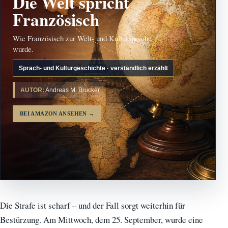
Die Welt spricht
Französisch
Wie Französisch zur Welt- und Kultursprache
wurde.
Sprach- und Kulturgeschichte · verständlich erzählt
AUTOR:
Andreas M. Brucker
BEI AMAZON ANSEHEN
→
Die Strafe ist scharf – und der Fall sorgt weiterhin für
Bestürzung. Am Mittwoch, dem 25. September, wurde eine