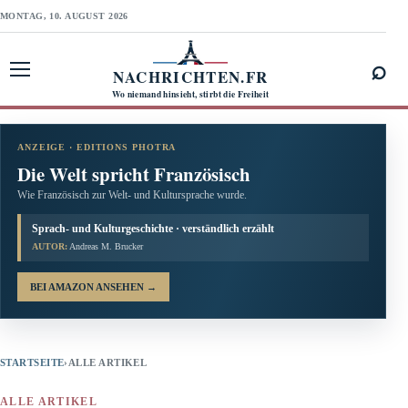
MONTAG, 10. AUGUST 2026
⌕
NACHRICHTEN.FR
Menü öffnen
Wo niemand hinsieht, stirbt die Freiheit
ANZEIGE · EDITIONS PHOTRA
Die Welt spricht Französisch
Wie Französisch zur Welt- und Kultursprache wurde.
Sprach- und Kulturgeschichte · verständlich erzählt
AUTOR:
Andreas M. Brucker
BEI AMAZON ANSEHEN
→
STARTSEITE
›
ALLE ARTIKEL
ALLE ARTIKEL