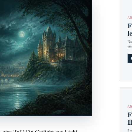
AN
F
l
Nac
ein
AN
F
I
Loire-Tal? Ein Gedicht aus Licht,
Pr