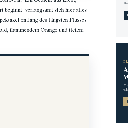
Bo
 beginnt, verlangsamt sich hier alles
spektakel entlang des längsten Flusses
Gold, flammendem Orange und tiefem
F
A
W
Mit
erh