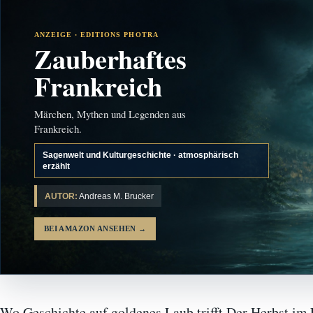
ANZEIGE · EDITIONS PHOTRA
Zauberhaftes
Frankreich
Märchen, Mythen und Legenden aus
Frankreich.
Sagenwelt und Kulturgeschichte · atmosphärisch
erzählt
AUTOR:
Andreas M. Brucker
BEI AMAZON ANSEHEN
→
Wo Geschichte auf goldenes Laub trifft Der Herbst im 