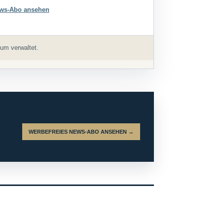
ws-Abo ansehen
um verwaltet.
WERBEFREIES NEWS-ABO ANSEHEN →