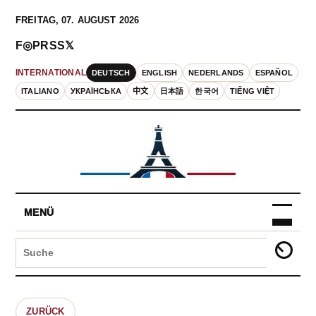
FREITAG, 07. AUGUST 2026
F
◎
P
RSS
𝕏
DEUTSCH
ENGLISH
NEDERLANDS
ESPAÑOL
INTERNATIONAL
ITALIANO
УКРАЇНСЬКА
中文
日本語
한국어
TIẾNG VIỆT
MENÜ
ZURÜCK