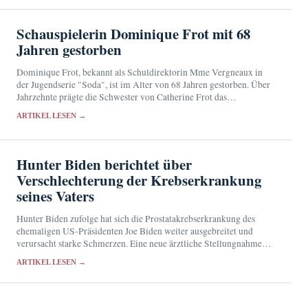
Schauspielerin Dominique Frot mit 68
Jahren gestorben
Dominique Frot, bekannt als Schuldirektorin Mme Vergneaux in
der Jugendserie "Soda", ist im Alter von 68 Jahren gestorben. Über
Jahrzehnte prägte die Schwester von Catherine Frot das
französische Kino und Fernsehen mit markanten Nebenrollen.
ARTIKEL LESEN →
Hunter Biden berichtet über
Verschlechterung der Krebserkrankung
seines Vaters
Hunter Biden zufolge hat sich die Prostatakrebserkrankung des
ehemaligen US-Präsidenten Joe Biden weiter ausgebreitet und
verursacht starke Schmerzen. Eine neue ärztliche Stellungnahme
liegt bislang nicht vor.
ARTIKEL LESEN →