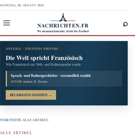
SONNTAG, 09. AUGUST 2026
⌕
NACHRICHTEN.FR
Menü öffnen
Wo niemand hinsieht, stirbt die Freiheit
ANZEIGE · EDITIONS PHOTRA
Die Welt spricht Französisch
Wie Französisch zur Welt- und Kultursprache wurde.
Sprach- und Kulturgeschichte · verständlich erzählt
AUTOR:
Andreas M. Brucker
BEI AMAZON ANSEHEN
→
STARTSEITE
›
ALLE ARTIKEL
ALLE ARTIKEL