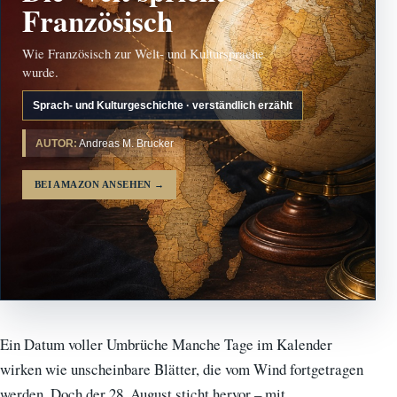
Französisch
Wie Französisch zur Welt- und Kultursprache
wurde.
Sprach- und Kulturgeschichte · verständlich erzählt
AUTOR:
Andreas M. Brucker
BEI AMAZON ANSEHEN
→
Ein Datum voller Umbrüche Manche Tage im Kalender
wirken wie unscheinbare Blätter, die vom Wind fortgetragen
werden. Doch der 28. August sticht hervor – mit