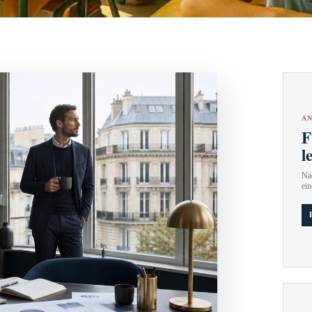
AN
F
l
Nac
ein