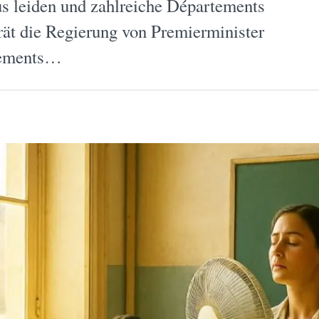
us leiden und zahlreiche Départements
rät die Regierung von Premierminister
gements…