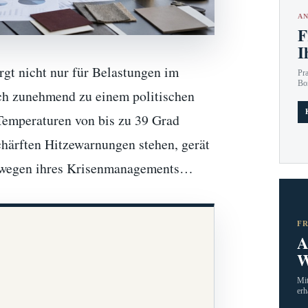
AN
F
I
rgt nicht nur für Belastungen im
Pr
Bo
ch zunehmend zu einem politischen
Temperaturen von bis zu 39 Grad
chärften Hitzewarnungen stehen, gerät
u wegen ihres Krisenmanagements…
F
A
W
Mit
erh