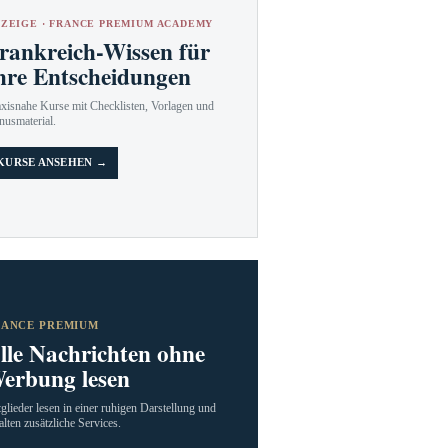
ZEIGE · FRANCE PREMIUM ACADEMY
rankreich-Wissen für
hre Entscheidungen
axisnahe Kurse mit Checklisten, Vorlagen und
nusmaterial.
KURSE ANSEHEN →
RANCE PREMIUM
lle Nachrichten ohne
erbung lesen
glieder lesen in einer ruhigen Darstellung und
alten zusätzliche Services.