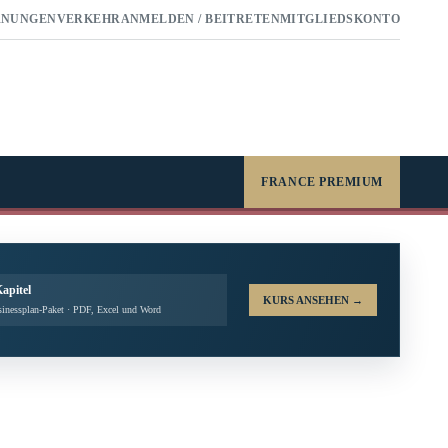
RNUNGEN
VERKEHR
ANMELDEN / BEITRETEN
MITGLIEDSKONTO
FRANCE PREMIUM
Kapitel
KURS ANSEHEN
→
inessplan-Paket · PDF, Excel und Word