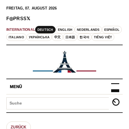
FREITAG, 07. AUGUST 2026
F
◎
P
RSS
𝕏
DEUTSCH
ENGLISH
NEDERLANDS
ESPAÑOL
INTERNATIONAL
ITALIANO
УКРАЇНСЬКА
中文
日本語
한국어
TIẾNG VIỆT
MENÜ
ZURÜCK