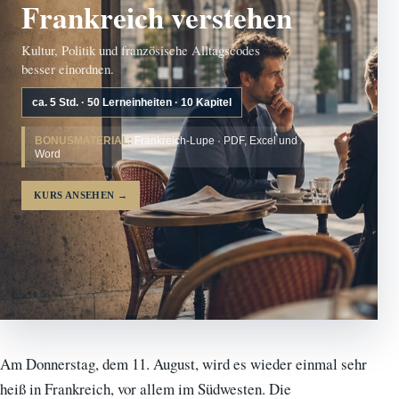
Frankreich verstehen
Kultur, Politik und französische Alltagscodes
besser einordnen.
ca. 5 Std. · 50 Lerneinheiten · 10 Kapitel
BONUSMATERIAL:
Frankreich-Lupe · PDF, Excel und
Word
KURS ANSEHEN
→
Am Donnerstag, dem 11. August, wird es wieder einmal sehr
heiß in Frankreich, vor allem im Südwesten. Die