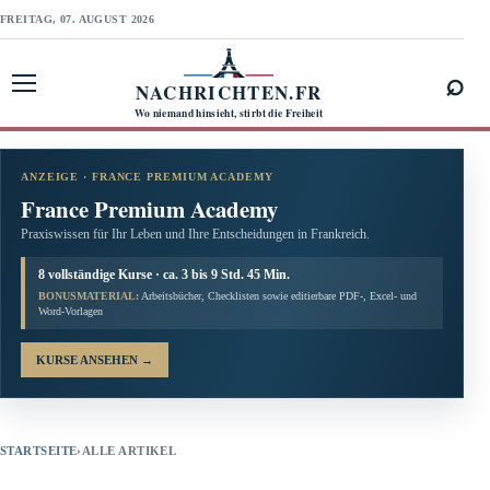
FREITAG, 07. AUGUST 2026
⌕
NACHRICHTEN.FR
Menü öffnen
Wo niemand hinsieht, stirbt die Freiheit
ANZEIGE · FRANCE PREMIUM ACADEMY
France Premium Academy
Praxiswissen für Ihr Leben und Ihre Entscheidungen in Frankreich.
8 vollständige Kurse · ca. 3 bis 9 Std. 45 Min.
BONUSMATERIAL:
Arbeitsbücher, Checklisten sowie editierbare PDF-, Excel- und
Word-Vorlagen
KURSE ANSEHEN
→
STARTSEITE
›
ALLE ARTIKEL