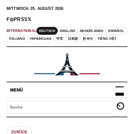
MITTWOCH, 05. AUGUST 2026
F
◎
P
RSS
𝕏
DEUTSCH
ENGLISH
NEDERLANDS
ESPAÑOL
INTERNATIONAL
ITALIANO
УКРАЇНСЬКА
中文
日本語
한국어
TIẾNG VIỆT
MENÜ
ZURÜCK