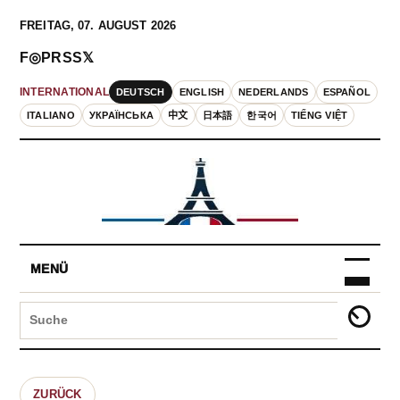
FREITAG, 07. AUGUST 2026
F
◎
P
RSS
𝕏
DEUTSCH
ENGLISH
NEDERLANDS
ESPAÑOL
INTERNATIONAL
ITALIANO
УКРАЇНСЬКА
中文
日本語
한국어
TIẾNG VIỆT
MENÜ
ZURÜCK