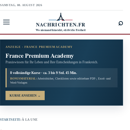
SAMSTAG, 08. AUGUST 2026
⌕
NACHRICHTEN.FR
Menü öffnen
Wo niemand hinsieht, stirbt die Freiheit
ANZEIGE · FRANCE PREMIUM ACADEMY
France Premium Academy
Praxiswissen für Ihr Leben und Ihre Entscheidungen in Frankreich.
8 vollständige Kurse · ca. 3 bis 9 Std. 45 Min.
BONUSMATERIAL:
Arbeitsbücher, Checklisten sowie editierbare PDF-, Excel- und
Word-Vorlagen
KURSE ANSEHEN
→
STARTSEITE
›
À LA UNE