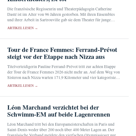
Die französische Regisseurin und Theaterpädagogin Catherine
Dasté ist im Alter von 96 Jahren gestorben. Mit ihren Ensembles
und ihrer Arbeit in Sartrouville gab sie dem Theater für junge
Zuschauer eine künstlerische Eigenständigkeit.
ARTIKEL LESEN →
Tour de France Femmes: Ferrand-Prévot
steigt vor der Etappe nach Nizza aus
Titelverteidigerin Pauline Ferrand-Prévot tritt zur achten Etappe
der Tour de France Femmes 2026 nicht mehr an. Auf dem Weg von
Sisteron nach Nizza warten 171,9 Kilometer und vier kategorisierte
Anstiege.
ARTIKEL LESEN →
Léon Marchand verzichtet bei der
Schwimm-EM auf beide Lagenrennen
Léon Marchand tritt bei den Europameisterschaften in Paris und
Saint-Denis weder über 200 noch über 400 Meter Lagen an. Der
französische Verband meldete den vierfachen Olympiasieger nur