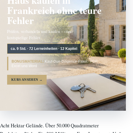
Frankreich ohne teure
Fehler
Prüfen, verhandeln und kaufen – ohne
kostspielige Fehler.
ca. 9 Std. · 72 Lerneinheiten · 12 Kapitel
BONUSMATERIAL:
Kauf-Due-Diligence-Paket · PDF,
Excel und Word
KURS ANSEHEN
→
Acht Hektar Gelände. Über 50.000 Quadratmeter