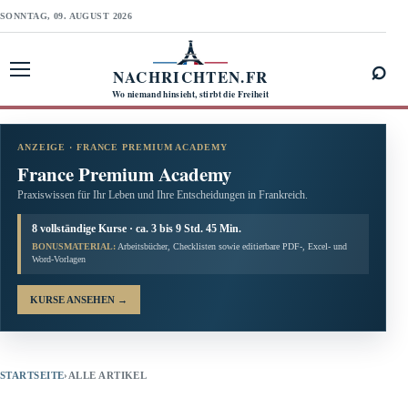
SONNTAG, 09. AUGUST 2026
⌕
NACHRICHTEN.FR
Menü öffnen
Wo niemand hinsieht, stirbt die Freiheit
ANZEIGE · FRANCE PREMIUM ACADEMY
France Premium Academy
Praxiswissen für Ihr Leben und Ihre Entscheidungen in Frankreich.
8 vollständige Kurse · ca. 3 bis 9 Std. 45 Min.
BONUSMATERIAL:
Arbeitsbücher, Checklisten sowie editierbare PDF-, Excel- und
Word-Vorlagen
KURSE ANSEHEN
→
STARTSEITE
›
ALLE ARTIKEL