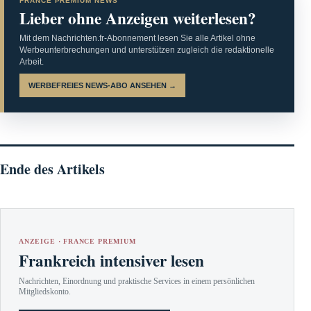
FRANCE PREMIUM NEWS
Lieber ohne Anzeigen weiterlesen?
Mit dem Nachrichten.fr-Abonnement lesen Sie alle Artikel ohne
Werbeunterbrechungen und unterstützen zugleich die redaktionelle
Arbeit.
WERBEFREIES NEWS-ABO ANSEHEN →
Ende des Artikels
ANZEIGE · FRANCE PREMIUM
Frankreich intensiver lesen
Nachrichten, Einordnung und praktische Services in einem persönlichen
Mitgliedskonto.