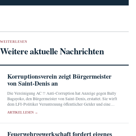
WEITERLESEN
Weitere aktuelle Nachrichten
Korruptionsverein zeigt Bürgermeister
von Saint-Denis an
Die Vereinigung AC !! Anti-Corruption hat Anzeige gegen Bally
Bagayoko, den Bürgermeister von Saint-Denis, erstattet. Sie wirft
dem LFI-Politiker Veruntreuung öffentlicher Gelder und eine
mutmaßlich fingierte Beschäftigung vor. Bagayoko bestreitet die
ARTIKEL LESEN →
Anschuldigungen.
Feuerwehrgewerkschaft fordert eigenes