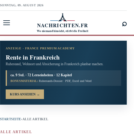
SONNTAG, 09. AUGUST 2026
⌕
NACHRICHTEN.FR
Menü öffnen
Wo niemand hinsieht, stirbt die Freiheit
ANZEIGE · FRANCE PREMIUM ACADEMY
Rente in Frankreich
Ruhestand, Wohnort und Absicherung in Frankreich planbar machen.
ca. 9 Std. · 72 Lerneinheiten · 12 Kapitel
BONUSMATERIAL:
Ruhestands-Dossier · PDF, Excel und Word
KURS ANSEHEN
→
STARTSEITE
›
ALLE ARTIKEL
ALLE ARTIKEL