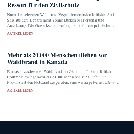
Ressort für den Zivilschutz
Nach den schweren Wald- und Vegetationsbränden kritisiert Sud
Sdis aus dem Département Yonne Lücken bei Personal und
Ausrüstung. Die Gewerkschaft verlangt eine klarere politische
Verantwortung für den Zivilschutz.
ARTIKEL LESEN →
Mehr als 20.000 Menschen fliehen vor
Waldbrand in Kanada
Ein rasch wachsender Waldbrand am Okanagan Lake in British
Columbia zwingt mehr als 20.000 Menschen zur Flucht. Die
Provinz hat den Notstand ausgerufen, eine wichtige Fernstraße ist
gesperrt.
ARTIKEL LESEN →