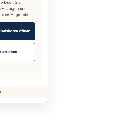
o lesen Sie
e Anzeigen und
emium-Angebote.
liedskonto öffnen
o ansehen
t.