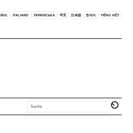
AÑOL
ITALIANO
УКРАЇНСЬКА
中文
日本語
한국어
TIẾNG VIỆT