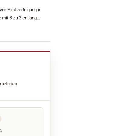
or Strafverfolgung in
mit 6 zu 3 entlang...
befreien
n