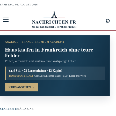
SAMSTAG, 08. AUGUST 2026
⌕
NACHRICHTEN.FR
Menü öffnen
Wo niemand hinsieht, stirbt die Freiheit
ANZEIGE · FRANCE PREMIUM ACADEMY
Haus kaufen in Frankreich ohne teure
Fehler
Prüfen, verhandeln und kaufen – ohne kostspielige Fehler.
ca. 9 Std. · 72 Lerneinheiten · 12 Kapitel
BONUSMATERIAL:
Kauf-Due-Diligence-Paket · PDF, Excel und Word
KURS ANSEHEN
→
STARTSEITE
›
À LA UNE