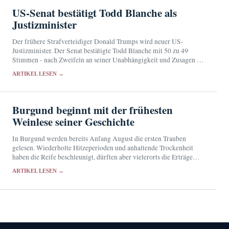
US-Senat bestätigt Todd Blanche als
Justizminister
Der frühere Strafverteidiger Donald Trumps wird neuer US-
Justizminister. Der Senat bestätigte Todd Blanche mit 50 zu 49
Stimmen - nach Zweifeln an seiner Unabhängigkeit und Zusagen zu
einem umstrittenen Vergleich mit der Steuerbehörde IRS.
ARTIKEL LESEN →
Burgund beginnt mit der frühesten
Weinlese seiner Geschichte
In Burgund werden bereits Anfang August die ersten Trauben
gelesen. Wiederholte Hitzeperioden und anhaltende Trockenheit
haben die Reife beschleunigt, dürften aber vielerorts die Erträge
schmälern.
ARTIKEL LESEN →