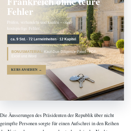
Frankreich ohne teure
Fehler
Prüfen, verhandeln und kaufen – ohne
kostspielige Fehler.
ca. 9 Std. · 72 Lerneinheiten · 12 Kapitel
BONUSMATERIAL:
Kauf-Due-Diligence-Paket · PDF,
Excel und Word
KURS ANSEHEN
→
Die Äusserungen des Präsidenten der Republik über nicht
geimpfte Personen sorgte für einen Aufschrei in den Reihen