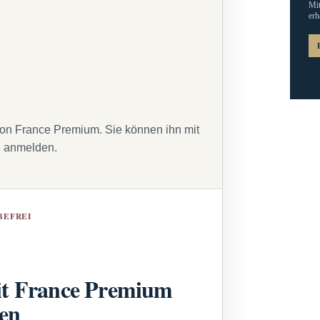
Mit
erh
von France Premium. Sie können ihn mit
g anmelden.
BEFREI
t France Premium
sen