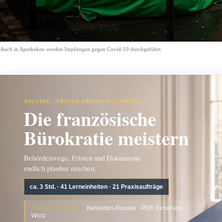
Auch in Apotheken werden Impfungen gegen Covid-19 durchgeführt.
ANZEIGE · FRANCE PREMIUM ACADEMY
Die französische
Bürokratie meistern
Behördenwege, Fristen und Dokumente
endlich planbar machen.
ca. 3 Std. · 41 Lerneinheiten · 21 Praxisaufträge
BONUSMATERIAL:
Behörden-Dossier · PDF, Excel und
Word