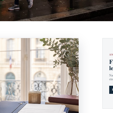
AN
F
l
Nac
ein