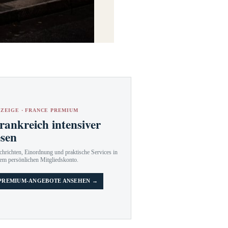
ZEIGE · FRANCE PREMIUM
rankreich intensiver
esen
hrichten, Einordnung und praktische Services in
em persönlichen Mitgliedskonto.
PREMIUM-ANGEBOTE ANSEHEN →