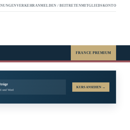
RNUNGEN
VERKEHR
ANMELDEN / BEITRETEN
MITGLIEDSKONTO
FRANCE PREMIUM
fträge
KURS ANSEHEN
→
el und Word