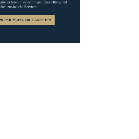
glieder lesen in einer ruhigen Darstellung und
alten zusätzliche Services.
PREMIUM-ANGEBOT ANSEHEN