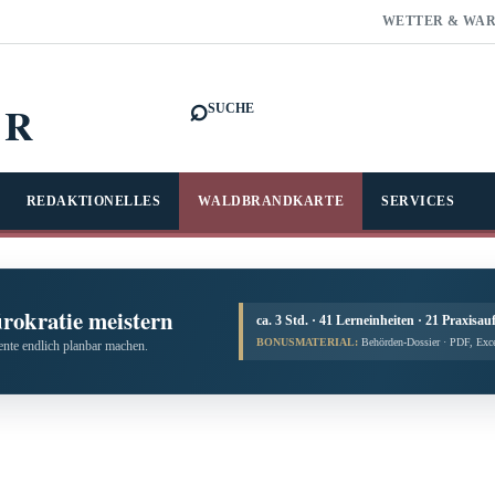
WETTER & WA
⌕
FR
SUCHE
REDAKTIONELLES
WALDBRANDKARTE
SERVICES
ürokratie meistern
ca. 3 Std. · 41 Lerneinheiten · 21 Praxisau
BONUSMATERIAL:
Behörden-Dossier · PDF, Exc
te endlich planbar machen.