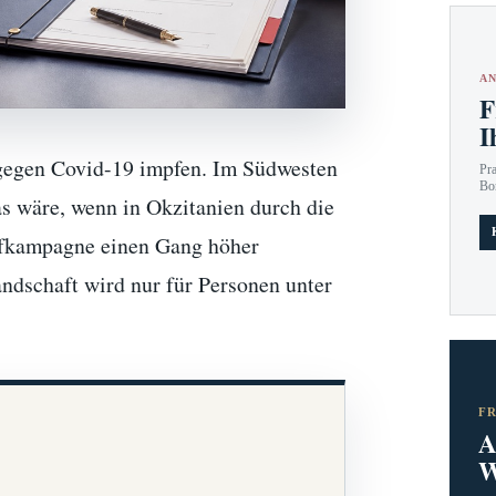
AN
F
I
gegen Covid-19 impfen. Im Südwesten
Pr
Bo
as wäre, wenn in Okzitanien durch die
pfkampagne einen Gang höher
andschaft wird nur für Personen unter
F
A
W