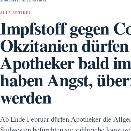
STARTSEITE
›
ALLE ARTIKEL
ALLE ARTIKEL
Impfstoff gegen Co
Okzitanien dürfen
Apotheker bald i
haben Angst, über
werden
Ab Ende Februar dürfen Apotheker die Allge
Südwesten befürchten sie zahlreiche logisti