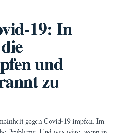
vid-19: In
 die
mpfen und
rannt zu
meinheit gegen Covid-19 impfen. Im
sche Probleme. Und was wäre, wenn in