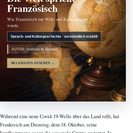
Französisch
Wie Französisch zur Welt- und Kultursprache
wurde.
Sprach- und Kulturgeschichte · verständlich erzählt
AUTOR:
Andreas M. Brucker
BEI AMAZON ANSEHEN
→
Während eine neue Covid-19-Welle über das Land rollt, hat
Frankreich am Dienstag, dem 18. Oktober, seine
Impfkampagne gegen die saisonale Grippe gestartet. In