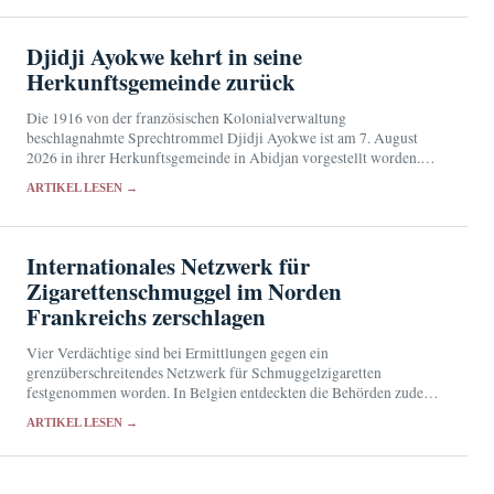
Djidji Ayokwe kehrt in seine
Herkunftsgemeinde zurück
Die 1916 von der französischen Kolonialverwaltung
beschlagnahmte Sprechtrommel Djidji Ayokwe ist am 7. August
2026 in ihrer Herkunftsgemeinde in Abidjan vorgestellt worden.
Künftig soll das sakrale Objekt im Musée des Civilisations de Côte
ARTIKEL LESEN →
d'Ivoire…
Internationales Netzwerk für
Zigarettenschmuggel im Norden
Frankreichs zerschlagen
Vier Verdächtige sind bei Ermittlungen gegen ein
grenzüberschreitendes Netzwerk für Schmuggelzigaretten
festgenommen worden. In Belgien entdeckten die Behörden zudem
eine illegale Produktionsstätte.
ARTIKEL LESEN →