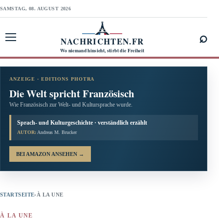
SAMSTAG, 08. AUGUST 2026
⌕
NACHRICHTEN.FR
Menü öffnen
Wo niemand hinsieht, stirbt die Freiheit
ANZEIGE · EDITIONS PHOTRA
Die Welt spricht Französisch
Wie Französisch zur Welt- und Kultursprache wurde.
Sprach- und Kulturgeschichte · verständlich erzählt
AUTOR:
Andreas M. Brucker
BEI AMAZON ANSEHEN
→
STARTSEITE
›
À LA UNE
À LA UNE