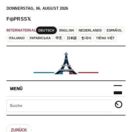
DONNERSTAG, 06. AUGUST 2026
F
◎
P
RSS
𝕏
DEUTSCH
ENGLISH
NEDERLANDS
ESPAÑOL
INTERNATIONAL
ITALIANO
УКРАЇНСЬКА
中文
日本語
한국어
TIẾNG VIỆT
MENÜ
ZURÜCK