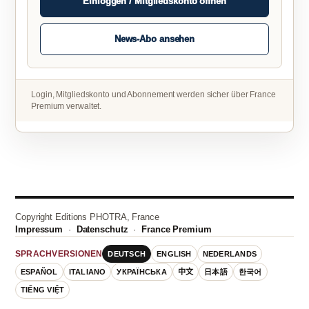
Einloggen / Mitgliedskonto öffnen
News-Abo ansehen
Login, Mitgliedskonto und Abonnement werden sicher über France
Premium verwaltet.
Copyright Editions PHOTRA, France
Impressum
·
Datenschutz
·
France Premium
DEUTSCH
ENGLISH
NEDERLANDS
SPRACHVERSIONEN
ESPAÑOL
ITALIANO
УКРАЇНСЬКА
中文
日本語
한국어
TIẾNG VIỆT