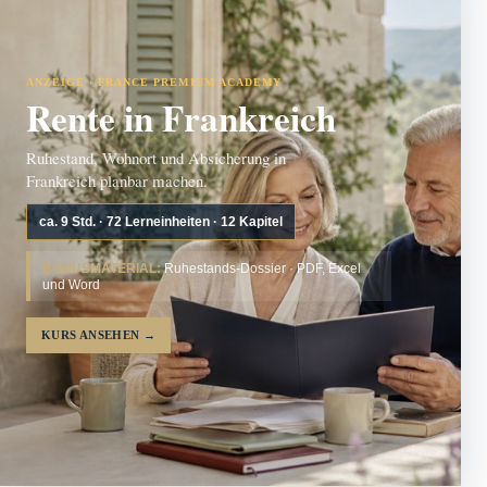
ANZEIGE · FRANCE PREMIUM ACADEMY
Rente in Frankreich
Ruhestand, Wohnort und Absicherung in
Frankreich planbar machen.
ca. 9 Std. · 72 Lerneinheiten · 12 Kapitel
BONUSMATERIAL:
Ruhestands-Dossier · PDF, Excel
und Word
KURS ANSEHEN
→