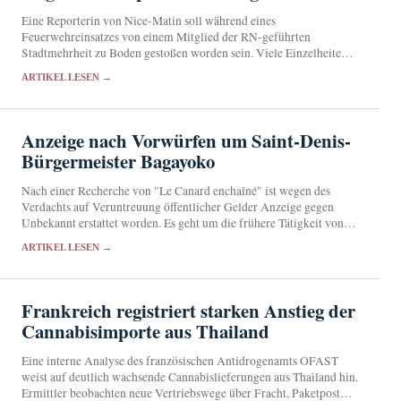
Eine Reporterin von Nice-Matin soll während eines
Feuerwehreinsatzes von einem Mitglied der RN-geführten
Stadtmehrheit zu Boden gestoßen worden sein. Viele Einzelheiten
sind bislang ungeklärt.
ARTIKEL LESEN →
Anzeige nach Vorwürfen um Saint-Denis-
Bürgermeister Bagayoko
Nach einer Recherche von "Le Canard enchaîné" ist wegen des
Verdachts auf Veruntreuung öffentlicher Gelder Anzeige gegen
Unbekannt erstattet worden. Es geht um die frühere Tätigkeit von
Bally Bagayoko bei der RATP und sein…
ARTIKEL LESEN →
Frankreich registriert starken Anstieg der
Cannabisimporte aus Thailand
Eine interne Analyse des französischen Antidrogenamts OFAST
weist auf deutlich wachsende Cannabislieferungen aus Thailand hin.
Ermittler beobachten neue Vertriebswege über Fracht, Paketpost