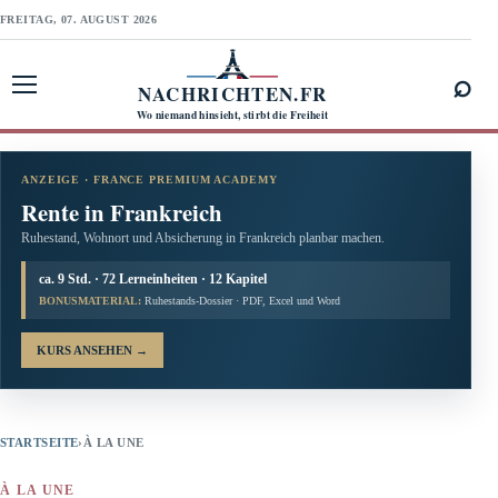
FREITAG, 07. AUGUST 2026
⌕
NACHRICHTEN.FR
Menü öffnen
Wo niemand hinsieht, stirbt die Freiheit
ANZEIGE · FRANCE PREMIUM ACADEMY
Rente in Frankreich
Ruhestand, Wohnort und Absicherung in Frankreich planbar machen.
ca. 9 Std. · 72 Lerneinheiten · 12 Kapitel
BONUSMATERIAL:
Ruhestands-Dossier · PDF, Excel und Word
KURS ANSEHEN
→
STARTSEITE
›
À LA UNE
À LA UNE