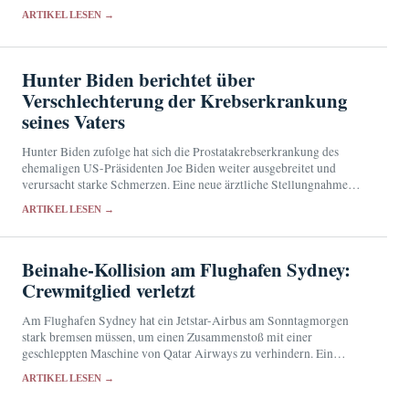
französische Kino und Fernsehen mit markanten Nebenrollen.
ARTIKEL LESEN →
Hunter Biden berichtet über
Verschlechterung der Krebserkrankung
seines Vaters
Hunter Biden zufolge hat sich die Prostatakrebserkrankung des
ehemaligen US-Präsidenten Joe Biden weiter ausgebreitet und
verursacht starke Schmerzen. Eine neue ärztliche Stellungnahme
liegt bislang nicht vor.
ARTIKEL LESEN →
Beinahe-Kollision am Flughafen Sydney:
Crewmitglied verletzt
Am Flughafen Sydney hat ein Jetstar-Airbus am Sonntagmorgen
stark bremsen müssen, um einen Zusammenstoß mit einer
geschleppten Maschine von Qatar Airways zu verhindern. Ein
Besatzungsmitglied wurde verletzt, die Behörden untersuchen den
ARTIKEL LESEN →
Vorfall.