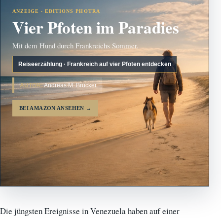
ANZEIGE · EDITIONS PHOTRA
Vier Pfoten im Paradies
Mit dem Hund durch Frankreichs Sommer.
Reiseerzählung · Frankreich auf vier Pfoten entdecken
AUTOR:
Andreas M. Brucker
BEI AMAZON ANSEHEN
→
Die jüngsten Ereignisse in Venezuela haben auf einer