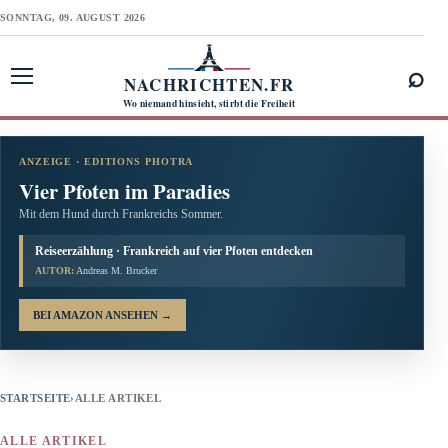
SONNTAG, 09. AUGUST 2026
⌕
NACHRICHTEN.FR
Menü öffnen
Wo niemand hinsieht, stirbt die Freiheit
ANZEIGE · EDITIONS PHOTRA
Vier Pfoten im Paradies
Mit dem Hund durch Frankreichs Sommer.
Reiseerzählung · Frankreich auf vier Pfoten entdecken
AUTOR:
Andreas M. Brucker
BEI AMAZON ANSEHEN
→
STARTSEITE
›
ALLE ARTIKEL
ALLE ARTIKEL