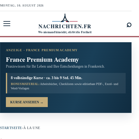
MONTAG, 10. AUGUST 2026
⌕
NACHRICHTEN.FR
Menü öffnen
Wo niemand hinsieht, stirbt die Freiheit
ANZEIGE · FRANCE PREMIUM ACADEMY
France Premium Academy
Praxiswissen für Ihr Leben und Ihre Entscheidungen in Frankreich.
8 vollständige Kurse · ca. 3 bis 9 Std. 45 Min.
BONUSMATERIAL:
Arbeitsbücher, Checklisten sowie editierbare PDF-, Excel- und
Word-Vorlagen
KURSE ANSEHEN
→
STARTSEITE
›
À LA UNE