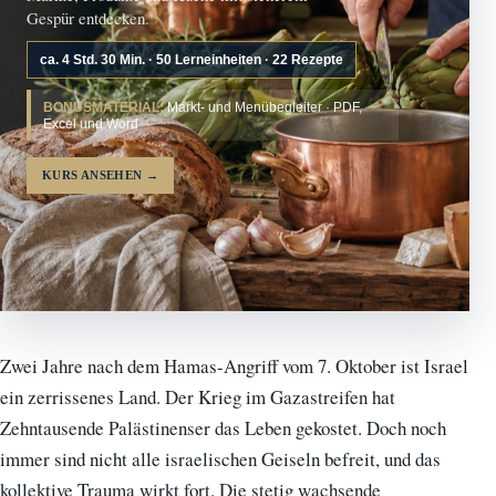
Gespür entdecken.
ca. 4 Std. 30 Min. · 50 Lerneinheiten · 22 Rezepte
BONUSMATERIAL:
Markt- und Menübegleiter · PDF,
Excel und Word
KURS ANSEHEN
→
Zwei Jahre nach dem Hamas-Angriff vom 7. Oktober ist Israel
ein zerrissenes Land. Der Krieg im Gazastreifen hat
Zehntausende Palästinenser das Leben gekostet. Doch noch
immer sind nicht alle israelischen Geiseln befreit, und das
kollektive Trauma wirkt fort. Die stetig wachsende