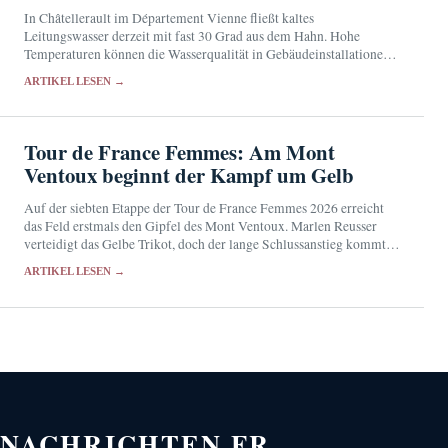
In Châtellerault im Département Vienne fließt kaltes
Leitungswasser derzeit mit fast 30 Grad aus dem Hahn. Hohe
Temperaturen können die Wasserqualität in Gebäudeinstallationen
beeinträchtigen und das Wachstum von Legionellen begünstigen.
ARTIKEL LESEN →
Tour de France Femmes: Am Mont
Ventoux beginnt der Kampf um Gelb
Auf der siebten Etappe der Tour de France Femmes 2026 erreicht
das Feld erstmals den Gipfel des Mont Ventoux. Marlen Reusser
verteidigt das Gelbe Trikot, doch der lange Schlussanstieg kommt
ihrer Rivalin Demi Vollering…
ARTIKEL LESEN →
NACHRICHTEN.FR