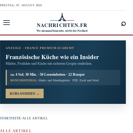
FREITAG, 07. AUGUST 2026
⌕
NACHRICHTEN.FR
Menü öffnen
Wo niemand hinsieht, stirbt die Freiheit
ANZEIGE · FRANCE PREMIUM ACADEMY
Französische Küche wie ein Insider
Märkte, Produkte und Küche mit sicherem Gespür entdecken.
ca. 4 Std. 30 Min. · 50 Lerneinheiten · 22 Rezepte
BONUSMATERIAL:
Markt- und Menübegleiter · PDF, Excel und Word
KURS ANSEHEN
→
STARTSEITE
›
ALLE ARTIKEL
ALLE ARTIKEL